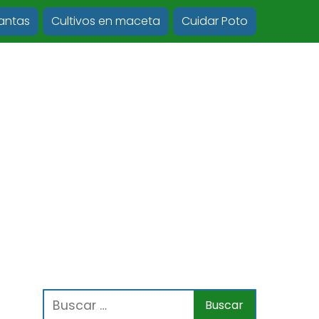
lantas
Cultivos en maceta
Cuidar Poto