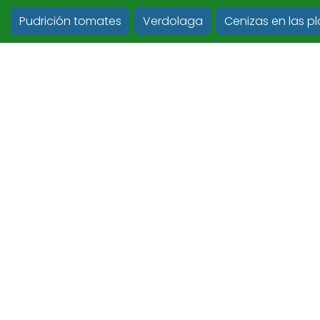
Pudrición tomates
Verdolaga
Cenizas en las p