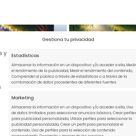
Gestiona tu privacidad
SEMILLAS
s y
Kit siembra Trébol 4
Estadísticas
hojas Garden Pocket:
Almacenar la información en un dispositivo y/o acceder a ella, Medir
todo lo que necesitas
el rendimiento de la publicidad, Medir el rendimiento del contenido,
saber
Comprender al público a través de estadísticas o a través de la
combinación de datos procedentes de diferentes fuentes.
a
ros caseros de
Marketing
Almacenar la información en un dispositivo y/o acceder a ella, Uso
de datos limitados para seleccionar anuncios básicos, Crear perfile
para publicidad personalizada, Utilizar perfiles para seleccionar la
publicidad personalizada, Crear un perfil para personalizar el
contenido, Uso de perfiles para la selección de contenido
personalizado, Desarrollo y mejora de los servicios.