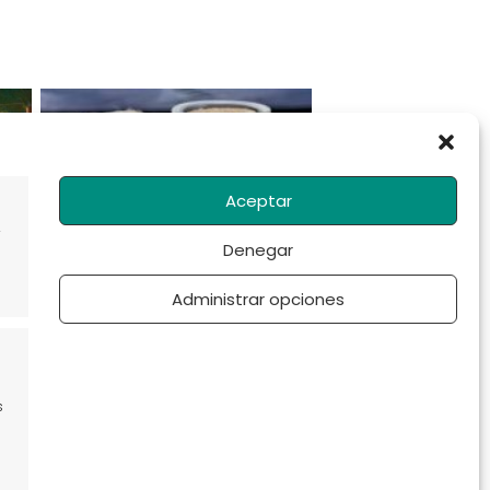
SEMILLAS
Cultivar semillas de
CBD: todo lo que
Aceptar
debes saber sobre
las plantas de
Denegar
marihuana
Administrar opciones
s