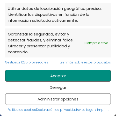
Las opciones son infinitas. Desde ensaladas
frescas hasta tortillas, la verdolaga se puede
Utilizar datos de localización geográfica precisa,
integrar en una variedad de platillos. Algunas
Identificar los dispositivos en función de la
información solicitada activamente.
recetas populares incluyen ensaladas de
verdolaga y aguacate, revueltos con huevo, y
Garantizar la seguridad, evitar y
guisos con verduras. La creatividad es clave,
detectar fraudes, y eliminar fallos,
y la verdolaga puede adaptarse a muchas
Siempre activo
Ofrecer y presentar publicidad y
preparaciones diferentes.
contenido.
Gestionar 1235 proveedores
Leer más sobre estos propósitos
¿Cuáles son las propiedades
medicinales de la verdolaga?
Aceptar
La verdolaga no solo es un alimento nutritivo,
Denegar
sino que también tiene propiedades
Administrar opciones
medicinales. Se le atribuyen efectos
antiinflamatorios y antioxidantes, lo que la
Política de cookies
Declaración de privacidad
Aviso Legal / Imprint
convierte en un excelente complemento para