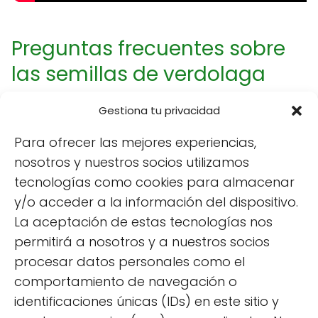
Preguntas frecuentes sobre
las semillas de verdolaga
Gestiona tu privacidad
¿Qué beneficios tiene la verdolaga
para la salud?
Para ofrecer las mejores experiencias,
nosotros y nuestros socios utilizamos
La verdolaga proporciona múltiples
tecnologías como cookies para almacenar
beneficios para la salud, incluyendo un alto
y/o acceder a la información del dispositivo.
contenido de
vitaminas
y minerales. Es
La aceptación de estas tecnologías nos
especialmente rica en vitamina C, que ayuda
permitirá a nosotros y a nuestros socios
a fortalecer el sistema inmunológico, y en
procesar datos personales como el
ácidos grasos omega-3, que son buenos
comportamiento de navegación o
para la salud cardiovascular. Además, su
identificaciones únicas (IDs) en este sitio y
alto contenido en fibra contribuye a mejorar