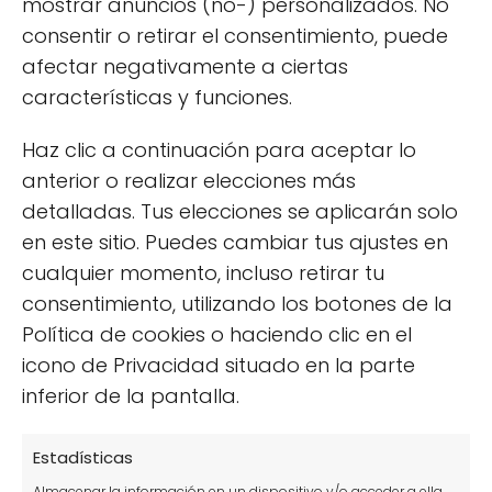
mostrar anuncios (no-) personalizados. No
la digestión, haciendo de la verdolaga una
consentir o retirar el consentimiento, puede
excelente opción para una dieta equilibrada.
afectar negativamente a ciertas
características y funciones.
¿Es la verdolaga fácil de cultivar
en casa?
Haz clic a continuación para aceptar lo
anterior o realizar elecciones más
Sí, cultivar verdolaga en casa es bastante
detalladas. Tus elecciones se aplicarán solo
fácil. Esta planta se adapta bien a diferentes
en este sitio. Puedes cambiar tus ajustes en
condiciones climáticas, siempre que tenga
cualquier momento, incluso retirar tu
acceso a luz solar y un suelo bien drenado.
consentimiento, utilizando los botones de la
Requiere poco riego, lo que la convierte en
Política de cookies o haciendo clic en el
una opción perfecta para los principiantes en
icono de Privacidad situado en la parte
jardinería.
La facilidad de su cultivo
la hace
inferior de la pantalla.
ideal para huertos urbanos o jardines
familiares.
Estadísticas
Almacenar la información en un dispositivo y/o acceder a ella,