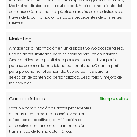
¿Cómo se utilizan las semillas de
Medir el rendimiento de la publicidad, Medir el rendimiento del
contenido, Comprender al público a través de estadísticas o a
verdolaga en la cocina?
través de la combinación de datos procedentes de diferentes
fuentes.
Las semillas de verdolaga pueden utilizarse
de diversas maneras en la cocina. Se pueden
Marketing
añadir a ensaladas, guisos o incluso utilizar en
Almacenar la información en un dispositivo y/o acceder a ella,
batidos. Su versatilidad permite incorporarlas
Uso de datos limitados para seleccionar anuncios básicos,
Crear perfiles para publicidad personalizada, Utilizar perfiles
en diferentes recetas, aportando no solo un
para seleccionar la publicidad personalizada, Crear un perfil
sabor delicioso, sino también una carga
para personalizar el contenido, Uso de perfiles para la
selección de contenido personalizado, Desarrollo y mejora de
nutricional.
Su uso en la cocina
es un
los servicios.
excelente modo de aprovechar todas las
propiedades de esta planta.
Características
Siempre activo
Cotejo y combinación de datos procedentes
¿Qué recetas se pueden hacer
de otras fuentes de información, Vincular
diferentes dispositivos, Identificación de
con verdolaga?
dispositivos en función de la información
transmitida de forma automática.