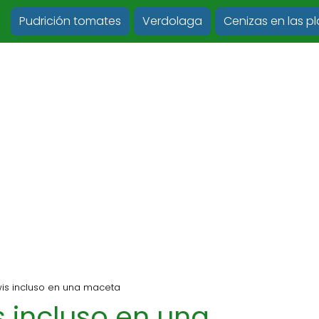
Pudrición tomates
Verdolaga
Cenizas en las p
wis incluso en una maceta
s incluso en una