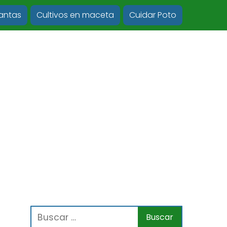
lantas
Cultivos en maceta
Cuidar Poto