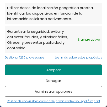
También puedes leer:
Utilizar datos de localización geográfica precisa,
Identificar los dispositivos en función de la
información solicitada activamente.
Garantizar la seguridad, evitar y
detectar fraudes, y eliminar fallos,
Siempre activo
Ofrecer y presentar publicidad y
contenido.
Gestionar 1236 proveedores
Leer más sobre estos propósitos
Aceptar
Puerros Amargos: 3 Causas y el Truco
Maestro para que salgan Dulces
Denegar
Administrar opciones
Política de cookies
Declaración de privacidad
Aviso Legal / Imprint