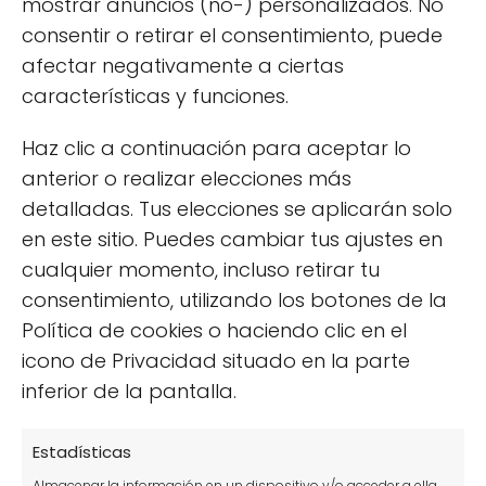
mostrar anuncios (no-) personalizados. No
pequeñas y equilibrar adecuadamente los
consentir o retirar el consentimiento, puede
materiales verdes y marrones. También
afectar negativamente a ciertas
puedes adicionar agua si la mezcla está
características y funciones.
demasiado seca, y voltear el compost
regularmente para fomentar la
Haz clic a continuación para aceptar lo
descomposición.
anterior o realizar elecciones más
detalladas. Tus elecciones se aplicarán solo
¿Qué hacer si el compost huele
en este sitio. Puedes cambiar tus ajustes en
mal?
cualquier momento, incluso retirar tu
consentimiento, utilizando los botones de la
Si el compost huele mal, es probable que
Política de cookies o haciendo clic en el
haya un exceso de materiales verdes o que la
icono de Privacidad situado en la parte
mezcla esté compactada. Para solucionarlo,
inferior de la pantalla.
agrega más materiales marrones y airea la
mezcla. También es importante asegurarte
Estadísticas
de que no se añadan productos que puedan
Almacenar la información en un dispositivo y/o acceder a ella,