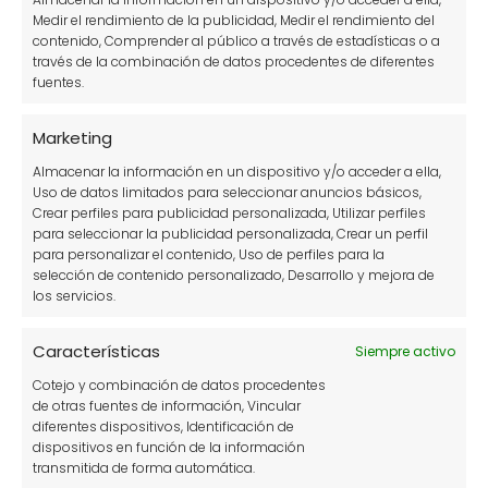
descomponerse de manera inadecuada,
Medir el rendimiento de la publicidad, Medir el rendimiento del
como carnes o grasas.
contenido, Comprender al público a través de estadísticas o a
través de la combinación de datos procedentes de diferentes
fuentes.
Villamandos
Marketing
Propietario de un huerto urbano
Almacenar la información en un dispositivo y/o acceder a ella,
donde produzco mis propias
Uso de datos limitados para seleccionar anuncios básicos,
fresas, pimientos, frambuesas y
Crear perfiles para publicidad personalizada, Utilizar perfiles
sobre todo paso ratos muy
para seleccionar la publicidad personalizada, Crear un perfil
para personalizar el contenido, Uso de perfiles para la
agradables viendo crecer y
selección de contenido personalizado, Desarrollo y mejora de
desarrollarse mis plantas, ¿te unes
los servicios.
a la fiebre de los huertos urbanos?
Características
Siempre activo
Cotejo y combinación de datos procedentes
Adelfa planta
Cómo usar posos de
de otras fuentes de información, Vincular
diferentes dispositivos, Identificación de
ornamental de jardín
café para beneficiar a
dispositivos en función de la información
(nerium oleander)
tus geranios
transmitida de forma automática.