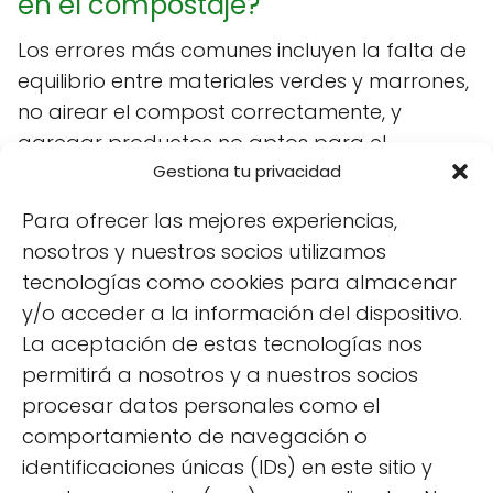
en el compostaje?
Los errores más comunes incluyen la falta de
equilibrio entre materiales verdes y marrones,
no airear el compost correctamente, y
agregar productos no aptos para el
compostaje, como carnes o lácteos. Evitar
Gestiona tu privacidad
estos errores te ayudará a obtener un
Para ofrecer las mejores experiencias,
compost de mejor calidad y a acelerar el
nosotros y nuestros socios utilizamos
proceso de descomposición.
tecnologías como cookies para almacenar
y/o acceder a la información del dispositivo.
¿Cómo acelerar el proceso de
La aceptación de estas tecnologías nos
compostaje?
permitirá a nosotros y a nuestros socios
procesar datos personales como el
Para acelerar el proceso de compostaje,
comportamiento de navegación o
asegúrate de mantener una buena aireación,
identificaciones únicas (IDs) en este sitio y
cortar los materiales en piezas más