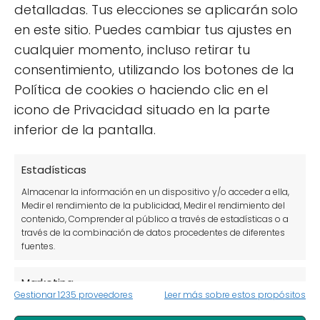
detalladas. Tus elecciones se aplicarán solo
en este sitio. Puedes cambiar tus ajustes en
cualquier momento, incluso retirar tu
consentimiento, utilizando los botones de la
Política de cookies o haciendo clic en el
icono de Privacidad situado en la parte
MASCOTAS Y ANIMALES DOMÉSTICOS
inferior de la pantalla.
Colombicultura -
Gallinas y otras aves en
Estadísticas
tu huerto
Almacenar la información en un dispositivo y/o acceder a ella,
Medir el rendimiento de la publicidad, Medir el rendimiento del
contenido, Comprender al público a través de estadísticas o a
través de la combinación de datos procedentes de diferentes
fuentes.
Marketing
Gestionar 1235 proveedores
Leer más sobre estos propósitos
Almacenar la información en un dispositivo y/o acceder a ella,
Uso de datos limitados para seleccionar anuncios básicos,