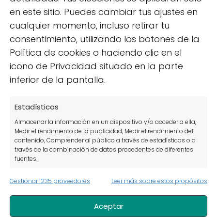
en este sitio. Puedes cambiar tus ajustes en
cualquier momento, incluso retirar tu
consentimiento, utilizando los botones de la
Política de cookies o haciendo clic en el
PAISAJISMO
icono de Privacidad situado en la parte
Cómo construir un
inferior de la pantalla.
estanque en tu jardín de
forma rápida y sencilla
Estadísticas
Almacenar la información en un dispositivo y/o acceder a ella,
Medir el rendimiento de la publicidad, Medir el rendimiento del
contenido, Comprender al público a través de estadísticas o a
través de la combinación de datos procedentes de diferentes
fuentes.
Gestionar 1235 proveedores
Leer más sobre estos propósitos
Marketing
Almacenar la información en un dispositivo y/o acceder a ella,
Aceptar
Uso de datos limitados para seleccionar anuncios básicos,
El rincón del huerto urbano
Paisajismo
Crear perfiles para publicidad personalizada, Utilizar perfiles