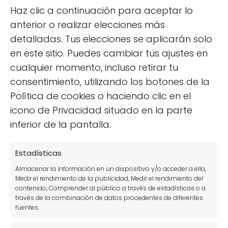
Haz clic a continuación para aceptar lo
anterior o realizar elecciones más
Ciclámenes: ¡cinco meses de flores!
detalladas. Tus elecciones se aplicarán solo
en este sitio. Puedes cambiar tus ajustes en
cualquier momento, incluso retirar tu
consentimiento, utilizando los botones de la
Política de cookies o haciendo clic en el
icono de Privacidad situado en la parte
inferior de la pantalla.
Estadísticas
Clavel de Aire: Todo lo que necesitas
Almacenar la información en un dispositivo y/o acceder a ella,
saber sobre esta Planta Única
Medir el rendimiento de la publicidad, Medir el rendimiento del
contenido, Comprender al público a través de estadísticas o a
través de la combinación de datos procedentes de diferentes
fuentes.