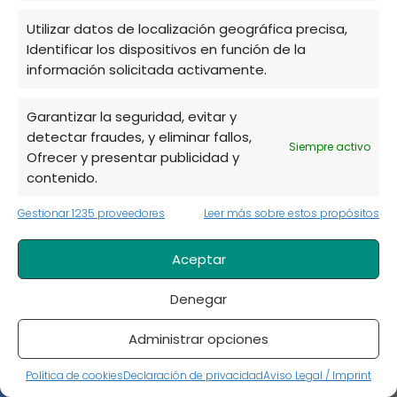
Utilizar datos de localización geográfica precisa,
Identificar los dispositivos en función de la
información solicitada activamente.
Ciclámenes: ¡cinco meses de flores!
Garantizar la seguridad, evitar y
detectar fraudes, y eliminar fallos,
Siempre activo
Ofrecer y presentar publicidad y
contenido.
Gestionar 1235 proveedores
Leer más sobre estos propósitos
Aceptar
Clavel de Aire: Todo lo que necesitas
Denegar
saber sobre esta Planta Única
Administrar opciones
Política de cookies
Declaración de privacidad
Aviso Legal / Imprint