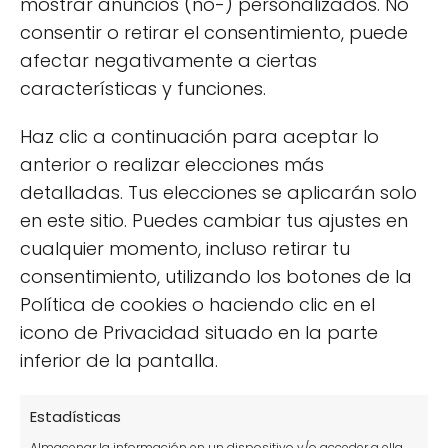
mostrar anuncios (no-) personalizados. No
Peonias: significado y simbología
consentir o retirar el consentimiento, puede
afectar negativamente a ciertas
características y funciones.
Haz clic a continuación para aceptar lo
anterior o realizar elecciones más
detalladas. Tus elecciones se aplicarán solo
en este sitio. Puedes cambiar tus ajustes en
Craspedia, la flor amarilla que debes
cualquier momento, incluso retirar tu
conocer
consentimiento, utilizando los botones de la
Política de cookies o haciendo clic en el
icono de Privacidad situado en la parte
inferior de la pantalla.
Estadísticas
Almacenar la información en un dispositivo y/o acceder a ella,