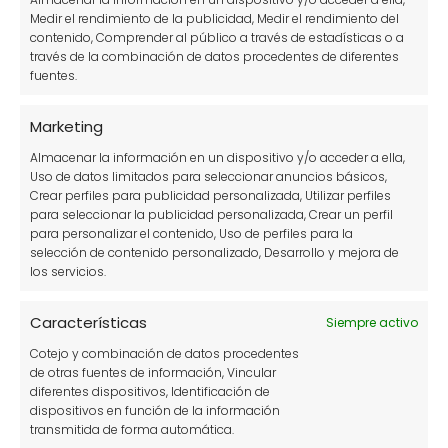
Medir el rendimiento de la publicidad, Medir el rendimiento del
Flor de cera - Chamelaucium
contenido, Comprender al público a través de estadísticas o a
través de la combinación de datos procedentes de diferentes
uncinatum: guía de cuidados y
fuentes.
características
Marketing
Almacenar la información en un dispositivo y/o acceder a ella,
Uso de datos limitados para seleccionar anuncios básicos,
Crear perfiles para publicidad personalizada, Utilizar perfiles
para seleccionar la publicidad personalizada, Crear un perfil
para personalizar el contenido, Uso de perfiles para la
selección de contenido personalizado, Desarrollo y mejora de
los servicios.
Fucsia o pendientes de la reina:
Características
Siempre activo
cuidados y características
Cotejo y combinación de datos procedentes
de otras fuentes de información, Vincular
diferentes dispositivos, Identificación de
dispositivos en función de la información
transmitida de forma automática.