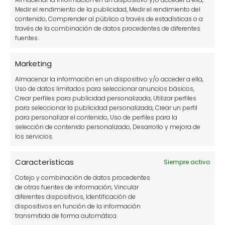
Medir el rendimiento de la publicidad, Medir el rendimiento del
Flores
contenido, Comprender al público a través de estadísticas o a
través de la combinación de datos procedentes de diferentes
Herramientas y estructuras del huerto
fuentes.
Huerto
Marketing
Información sobre plantas
Almacenar la información en un dispositivo y/o acceder a ella,
Insectos y animales en el huerto
Uso de datos limitados para seleccionar anuncios básicos,
Crear perfiles para publicidad personalizada, Utilizar perfiles
Jardinería
para seleccionar la publicidad personalizada, Crear un perfil
para personalizar el contenido, Uso de perfiles para la
Mascotas y animales domésticos
selección de contenido personalizado, Desarrollo y mejora de
los servicios.
Paisajismo
Plagas
Características
Siempre activo
Cotejo y combinación de datos procedentes
Plagas y enfermedades
de otras fuentes de información, Vincular
diferentes dispositivos, Identificación de
Plantas
dispositivos en función de la información
Remedios caseros
transmitida de forma automática.