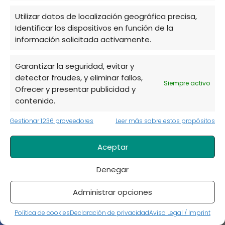
Semillas
Utilizar datos de localización geográfica precisa,
Identificar los dispositivos en función de la
Técnicas de cultivo
información solicitada activamente.
Uncategorized
Garantizar la seguridad, evitar y
detectar fraudes, y eliminar fallos,
Siempre activo
Ofrecer y presentar publicidad y
contenido.
El rincón del huerto urbano
Jardinería
7 Árboles de Sombra
Gestionar 1236 proveedores
Leer más sobre estos propósitos
con Poca Raíz: Disfruta del Fresco sin Dañar Suelo ni Tuberías
Aceptar
Aviso Legal / Imprint
Denegar
Descargo de responsabilidad de Afiliados
Administrar opciones
Descargo de responsabilidad
Política de cookies (UE)
Política de cookies
Declaración de privacidad
Aviso Legal / Imprint