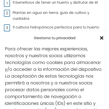
11 beneficios de tener un huerto y disfrutar de él
Plantas en agua sin tierra: guía de cultivo y
cuidados
11 cultivos hidropónicos perfectos para tu huerto
basado en la hidroponía
Gestiona tu privacidad
Tomate azul o tomate morado: características y
usos
Para ofrecer las mejores experiencias,
nosotros y nuestros socios utilizamos
10 cultivos para comenzar con tu huerto urbano
tecnologías como cookies para almacenar
Cómo hacer semilleros caseros de forma sencilla
y/o acceder a la información del dispositivo.
La aceptación de estas tecnologías nos
¿Por qué salen hongos en las plantas? Síntomas,
prevención y tratamientos
permitirá a nosotros y a nuestros socios
procesar datos personales como el
Cuidados de la Poinsettia o Flor de Pascua en
comportamiento de navegación o
invierno
identificaciones únicas (IDs) en este sitio y
Cómo Plantar Pepinos en Vertical: Guía para