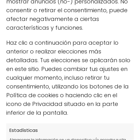
mostrar anuncios (no-) personalizados. No
Cosechas Gigantes
consentir o retirar el consentimiento, puede
Cómo hacer un Mini Huerto en casa: Guía paso a
afectar negativamente a ciertas
paso para principiantes
características y funciones.
Categorías
Haz clic a continuación para aceptar lo
anterior o realizar elecciones más
Accesorios para jardín
detalladas. Tus elecciones se aplicarán solo
Árboles y arbustos
en este sitio. Puedes cambiar tus ajustes en
cualquier momento, incluso retirar tu
Consejos de jardinería.
consentimiento, utilizando los botones de la
Construcción de estructuras
Política de cookies o haciendo clic en el
Cuidado de plantas
icono de Privacidad situado en la parte
inferior de la pantalla.
Cultivos en maceta
Cultivos en vertical
Estadísticas
Decoración de jardines
Almacenar la información en un dispositivo y/o acceder a ella,