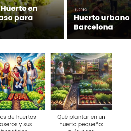
 Huerto en
HUERTO
paso para
Huerto urbano
Barcelona
pos de huertos
Qué plantar en un
aseros y sus
huerto pequeño: