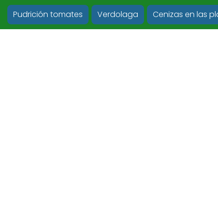
Pudrición tomates
Verdolaga
Cenizas en las p