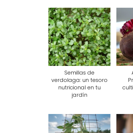
Semillas de
verdolaga: un tesoro
P
nutricional en tu
cult
jardín