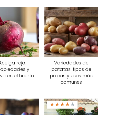
Acelga roja.
Variedades de
ropiedades y
patatas: tipos de
ivo en el huerto
papas y usos más
comunes
★
★
★
★
★