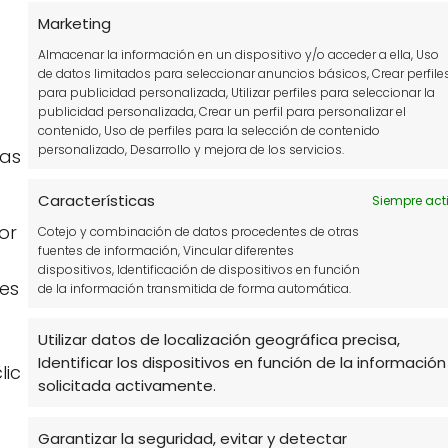
Marketing
Almacenar la información en un dispositivo y/o acceder a ella, Uso
mo hacer un
de datos limitados para seleccionar anuncios básicos, Crear perfile
ompostador
para publicidad personalizada, Utilizar perfiles para seleccionar la
casero: Guía
publicidad personalizada, Crear un perfil para personalizar el
contenido, Uso de perfiles para la selección de contenido
pleta para un
personalizado, Desarrollo y mejora de los servicios.
cas
rto sostenible
Características
Siempre act
or
Cotejo y combinación de datos procedentes de otras
fuentes de información, Vincular diferentes
dispositivos, Identificación de dispositivos en función
2
3
4
»
des
de la información transmitida de forma automática.
Utilizar datos de localización geográfica precisa,
Identificar los dispositivos en función de la información
lic
solicitada activamente.
Garantizar la seguridad, evitar y detectar