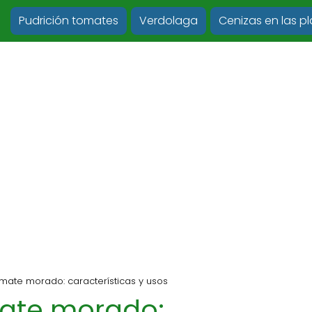
Pudrición tomates
Verdolaga
Cenizas en las p
mate morado: características y usos
mate morado: