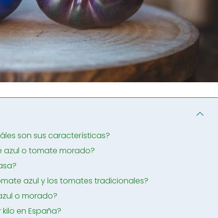
les son sus características?
te azul o tomate morado?
casa?
tomate azul y los tomates tradicionales?
 azul o morado?
r kilo en España?