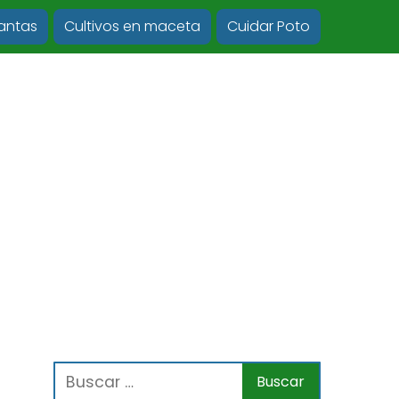
lantas
Cultivos en maceta
Cuidar Poto