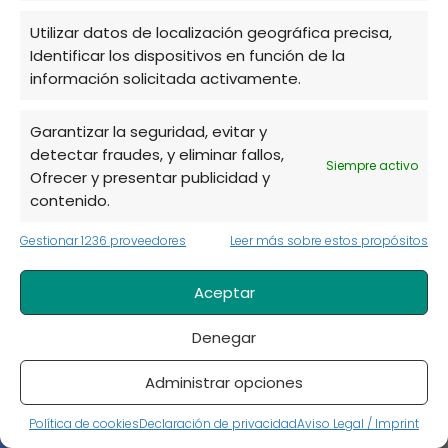
basado en la hidroponía
Utilizar datos de localización geográfica precisa,
Tomate azul o tomate morado: características y
Identificar los dispositivos en función de la
usos
información solicitada activamente.
10 cultivos para comenzar con tu huerto urbano
Garantizar la seguridad, evitar y
Cómo hacer semilleros caseros de forma sencilla
detectar fraudes, y eliminar fallos,
Siempre activo
Ofrecer y presentar publicidad y
¿Por qué salen hongos en las plantas? Síntomas,
contenido.
prevención y tratamientos
Gestionar 1236 proveedores
Leer más sobre estos propósitos
Cuidados de la Poinsettia o Flor de Pascua en
invierno
Aceptar
Cómo Plantar Pepinos en Vertical: Guía para
Cosechas Gigantes
Denegar
Cómo hacer un Mini Huerto en casa: Guía paso a
Administrar opciones
paso para principiantes
Política de cookies
Declaración de privacidad
Aviso Legal / Imprint
Categorías