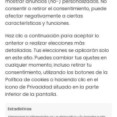
mostrar anuncios (no-) personalizados. No
★
consentir o retirar el consentimiento, puede
afectar negativamente a ciertas
★
características y funciones.
★
Haz clic a continuación para aceptar lo
anterior o realizar elecciones más
detalladas. Tus elecciones se aplicarán solo
★
en este sitio. Puedes cambiar tus ajustes en
cualquier momento, incluso retirar tu
★
consentimiento, utilizando los botones de la
Política de cookies o haciendo clic en el
Tu puntuación:
Útil
icono de Privacidad situado en la parte
inferior de la pantalla.
Estadísticas
Almacenar la información en un dispositivo y/o acceder a ella,