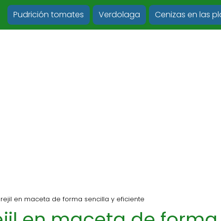
Pudrición tomates
Verdolaga
Cenizas en las p
rejil en maceta de forma sencilla y eficiente
ejil en maceta de forma