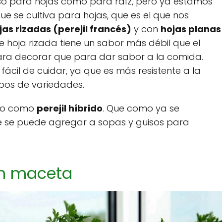
u uso para hojas como para raíz, pero ya estamos
ue se cultiva para hojas, que es el que nos
jas rizadas (perejil francés)
y con
hojas planas
l de hoja rizada tiene un sabor más débil que el
 para decorar que para dar sabor a la comida.
fácil de cuidar, ya que es más resistente a la
tipos de variedades.
cido como
perejil híbrido
. Que como ya se
ue se puede agregar a sopas y guisos para
en maceta