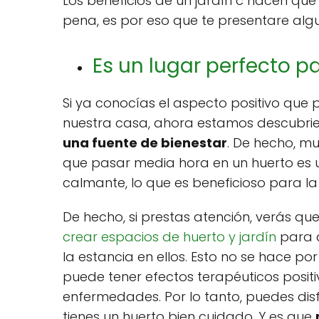
Los beneficios de un jardín c hacen que
pena, es por eso que te presentare algu
Es un lugar perfecto pa
Si ya conocías el aspecto positivo que 
nuestra casa, ahora estamos descubr
una fuente de bienestar
. De hecho, m
que pasar media hora en un huerto es
calmante, lo que es beneficioso para la
De hecho, si prestas atención, verás qu
crear espacios de huerto y jardín
para q
la estancia en ellos. Esto no se hace po
puede tener efectos terapéuticos posit
enfermedades. Por lo tanto, puedes disf
tienes un huerto bien cuidado. Y es que