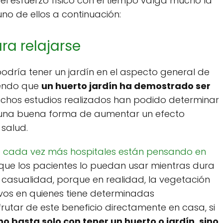
 el esfuerzo físico con el tiempo valga mucho la
no de ellos a continuación:
ra relajarse
podría tener un jardín en el aspecto general de
iendo que
un huerto jardín ha demostrado ser
uchos estudios realizados han podido determinar
 una buena forma de aumentar un efecto
 salud.
e
cada vez más hospitales están pensando en
ue los pacientes lo puedan usar mientras dura
r casualidad, porque en realidad, la vegetación
ivos en quienes tiene determinadas
rutar de este beneficio directamente en casa, si
no basta solo con tener un huerto o jardín, sino