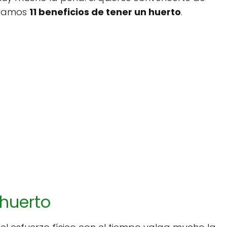
stramos
11 beneficios de tener un huerto
.
 huerto