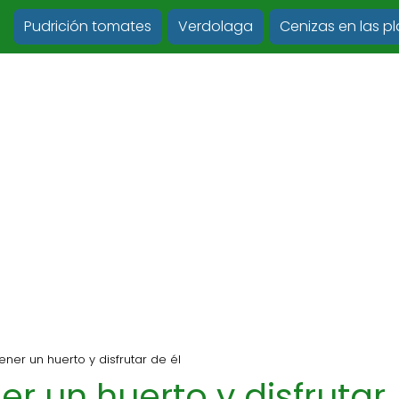
Pudrición tomates
Verdolaga
Cenizas en las p
tener un huerto y disfrutar de él
ner un huerto y disfrutar