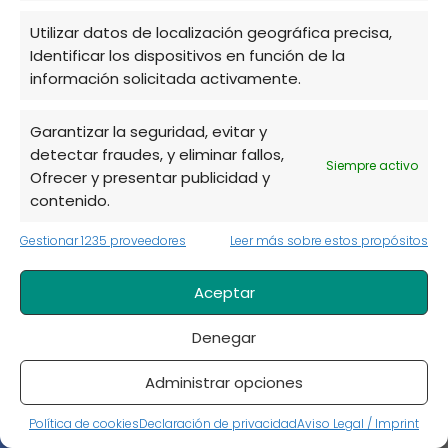
paso para principiantes
Utilizar datos de localización geográfica precisa,
Identificar los dispositivos en función de la
Categorías
información solicitada activamente.
Accesorios para jardín
Garantizar la seguridad, evitar y
Árboles y arbustos
detectar fraudes, y eliminar fallos,
Siempre activo
Ofrecer y presentar publicidad y
Consejos de jardinería.
contenido.
Construcción de estructuras
Gestionar 1235 proveedores
Leer más sobre estos propósitos
Cuidado de plantas
Aceptar
Cultivos en maceta
Cultivos en vertical
Denegar
Decoración de jardines
Administrar opciones
Flores
Política de cookies
Declaración de privacidad
Aviso Legal / Imprint
Herramientas y estructuras del huerto