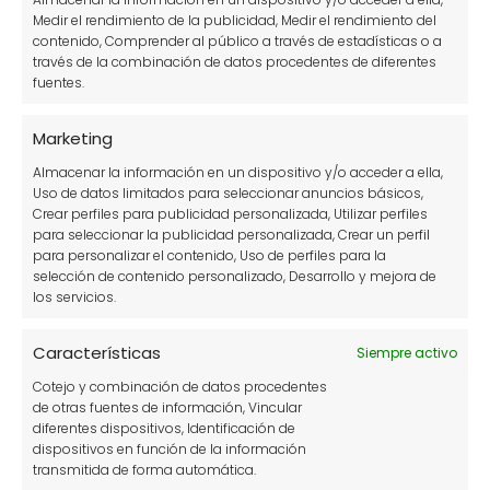
cuidados
Medir el rendimiento de la publicidad, Medir el rendimiento del
contenido, Comprender al público a través de estadísticas o a
11 cultivos hidropónicos perfectos para tu huerto
través de la combinación de datos procedentes de diferentes
basado en la hidroponía
fuentes.
Tomate azul o tomate morado: características y
Marketing
usos
Almacenar la información en un dispositivo y/o acceder a ella,
10 cultivos para comenzar con tu huerto urbano
Uso de datos limitados para seleccionar anuncios básicos,
Crear perfiles para publicidad personalizada, Utilizar perfiles
Cómo hacer semilleros caseros de forma sencilla
para seleccionar la publicidad personalizada, Crear un perfil
para personalizar el contenido, Uso de perfiles para la
¿Por qué salen hongos en las plantas? Síntomas,
selección de contenido personalizado, Desarrollo y mejora de
los servicios.
prevención y tratamientos
Cuidados de la Poinsettia o Flor de Pascua en
Características
Siempre activo
invierno
Cotejo y combinación de datos procedentes
Cómo Plantar Pepinos en Vertical: Guía para
de otras fuentes de información, Vincular
diferentes dispositivos, Identificación de
Cosechas Gigantes
dispositivos en función de la información
Cómo hacer un Mini Huerto en casa: Guía paso a
transmitida de forma automática.