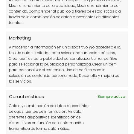
Medir el rendimiento de la publicidad, Medir el rendimiento del
Tu puntuación:
Útil
contenido, Comprender al público a través de estadísticas o a
través de la combinación de datos procedentes de diferentes
fuentes.
Marketing
Almacenar la información en un dispositivo y/o acceder a ella,
Uso de datos limitados para seleccionar anuncios básicos,
Crear perfiles para publicidad personalizada, Utilizar perfiles
Delia
para seleccionar la publicidad personalizada, Crear un perfil
octubre 16, 2023 a las 4:12 am
para personalizar el contenido, Uso de perfiles para la
selección de contenido personalizado, Desarrollo y mejora de
Quisiera sus consejos en las plantas pequeñas que
los servicios.
florecen
Yo compro mis plantitas se me mueren
Características
Siempre activo
Cotejo y combinación de datos procedentes
Responder
de otras fuentes de información, Vincular
diferentes dispositivos, Identificación de
dispositivos en función de la información
transmitida de forma automática.