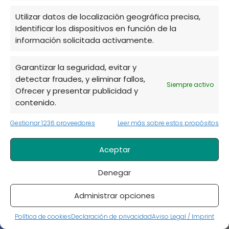
admin
Utilizar datos de localización geográfica precisa,
octubre 17, 2023 a las 2:41 pm
Identificar los dispositivos en función de la
información solicitada activamente.
Hola Delia!
Garantizar la seguridad, evitar y
Cuéntanos un poco más las platas que tienes y
detectar fraudes, y eliminar fallos,
estaremos encantados de ayudarte.
Siempre activo
Ofrecer y presentar publicidad y
contenido.
También puedes seguirnos en Instagram, Twitter
Gestionar 1236 proveedores
Leer más sobre estos propósitos
o Facebook y comentarnos por ahi.
Aceptar
Un saludo!
Denegar
Responder
Administrar opciones
Política de cookies
Declaración de privacidad
Aviso Legal / Imprint