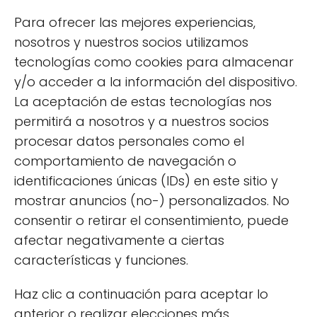
Para ofrecer las mejores experiencias,
10 cultivos para comenzar con tu huerto urbano
nosotros y nuestros socios utilizamos
Cómo hacer semilleros caseros de forma sencilla
tecnologías como cookies para almacenar
y/o acceder a la información del dispositivo.
¿Por qué salen hongos en las plantas? Síntomas,
prevención y tratamientos
La aceptación de estas tecnologías nos
permitirá a nosotros y a nuestros socios
Cuidados de la Poinsettia o Flor de Pascua en
procesar datos personales como el
invierno
comportamiento de navegación o
Cómo Plantar Pepinos en Vertical: Guía para
identificaciones únicas (IDs) en este sitio y
Cosechas Gigantes
mostrar anuncios (no-) personalizados. No
Cómo hacer un Mini Huerto en casa: Guía paso a
consentir o retirar el consentimiento, puede
paso para principiantes
afectar negativamente a ciertas
características y funciones.
Categorías
Haz clic a continuación para aceptar lo
Accesorios para jardín
anterior o realizar elecciones más