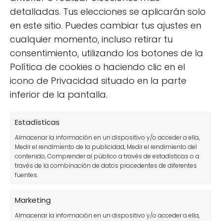
Árboles y arbustos
detalladas. Tus elecciones se aplicarán solo
en este sitio. Puedes cambiar tus ajustes en
Consejos de jardinería.
cualquier momento, incluso retirar tu
Construcción de estructuras
consentimiento, utilizando los botones de la
Cuidado de plantas
Política de cookies o haciendo clic en el
icono de Privacidad situado en la parte
Cultivos en maceta
inferior de la pantalla.
Cultivos en vertical
Decoración de jardines
Estadísticas
Flores
Almacenar la información en un dispositivo y/o acceder a ella,
Medir el rendimiento de la publicidad, Medir el rendimiento del
Herramientas y estructuras del huerto
contenido, Comprender al público a través de estadísticas o a
través de la combinación de datos procedentes de diferentes
Huerto
fuentes.
Información sobre plantas
Marketing
Insectos y animales en el huerto
Almacenar la información en un dispositivo y/o acceder a ella,