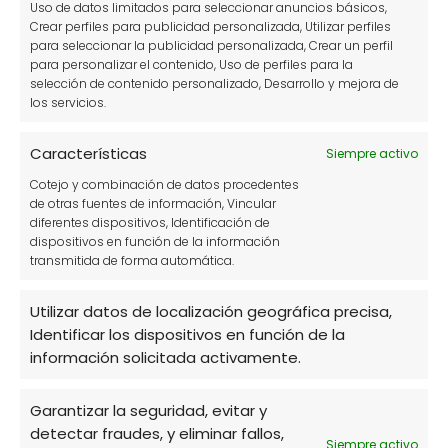
Uso de datos limitados para seleccionar anuncios básicos,
Jardinería
Crear perfiles para publicidad personalizada, Utilizar perfiles
para seleccionar la publicidad personalizada, Crear un perfil
Mascotas y animales domésticos
para personalizar el contenido, Uso de perfiles para la
Paisajismo
selección de contenido personalizado, Desarrollo y mejora de
los servicios.
Plagas
Características
Siempre activo
Plagas y enfermedades
Cotejo y combinación de datos procedentes
Plantas
de otras fuentes de información, Vincular
diferentes dispositivos, Identificación de
Remedios caseros
dispositivos en función de la información
transmitida de forma automática.
Semillas
Técnicas de cultivo
Utilizar datos de localización geográfica precisa,
Identificar los dispositivos en función de la
Uncategorized
información solicitada activamente.
Garantizar la seguridad, evitar y
detectar fraudes, y eliminar fallos,
Siempre activo