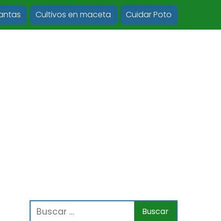
lantas
Cultivos en maceta
Cuidar Poto