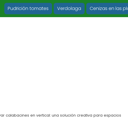
Pudrición tomates
Verdolaga
Cenizas en las p
ivar calabacines en vertical: una solución creativa para espacios