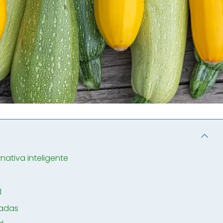
rnativa inteligente
l
uadas