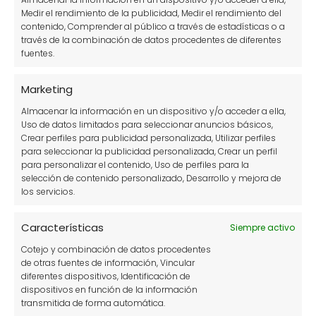
Medir el rendimiento de la publicidad, Medir el rendimiento del
¿Qué insecticida mata a los
contenido, Comprender al público a través de estadísticas o a
nematodos?
través de la combinación de datos procedentes de diferentes
fuentes.
Los insecticidas como el fosfuro de zinc y la
Marketing
cloropicrina son efectivos para reducir la
población de nematodos en cultivos. Sin
Almacenar la información en un dispositivo y/o acceder a ella,
Uso de datos limitados para seleccionar anuncios básicos,
embargo, es crucial seguir las instrucciones
Crear perfiles para publicidad personalizada, Utilizar perfiles
del fabricante y aplicar estos productos en el
para seleccionar la publicidad personalizada, Crear un perfil
para personalizar el contenido, Uso de perfiles para la
momento adecuado para minimizar el
selección de contenido personalizado, Desarrollo y mejora de
impacto ambiental.
los servicios.
Características
Siempre activo
Cotejo y combinación de datos procedentes
de otras fuentes de información, Vincular
diferentes dispositivos, Identificación de
dispositivos en función de la información
transmitida de forma automática.