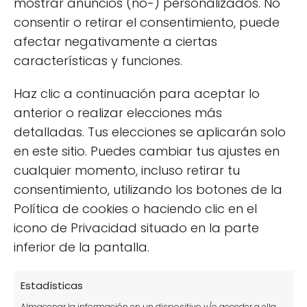
mostrar anuncios (no-) personalizados. No
sobre el manejo de
consentir o retirar el consentimiento, puede
nematodos en plantas
afectar negativamente a ciertas
características y funciones.
¿Cómo eliminar nematodos en las
Haz clic a continuación para aceptar lo
plantas?
anterior o realizar elecciones más
detalladas. Tus elecciones se aplicarán solo
Eliminar
nematodos en plantas
puede
en este sitio. Puedes cambiar tus ajustes en
lograrse mediante métodos biológicos,
cualquier momento, incluso retirar tu
químicos y culturales. Es fundamental aplicar
consentimiento, utilizando los botones de la
una combinación de estrategias para
Política de cookies o haciendo clic en el
obtener los mejores resultados. El uso de
icono de Privacidad situado en la parte
nematodos entomopatógenos, rotación de
inferior de la pantalla.
cultivos, y el uso de extractos vegetales son
prácticas recomendadas para el control
Estadísticas
efectivo de estos parásitos.
Almacenar la información en un dispositivo y/o acceder a ella,