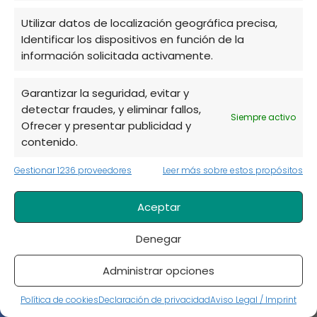
Utilizar datos de localización geográfica precisa,
Identificar los dispositivos en función de la
información solicitada activamente.
Garantizar la seguridad, evitar y
detectar fraudes, y eliminar fallos,
Siempre activo
Ofrecer y presentar publicidad y
¿Cómo saber si una planta tiene
contenido.
nematodos?
Gestionar 1236 proveedores
Leer más sobre estos propósitos
Los síntomas más comunes que indican la
presencia de nematodos incluyen raíces
Aceptar
deformadas, hojas amarillentas y un
Denegar
crecimiento deficiente. Realizar análisis de
suelo y raíces es una práctica recomendada
Administrar opciones
para confirmar infestaciones y determinar el
Política de cookies
Declaración de privacidad
Aviso Legal / Imprint
tipo específico de nematodo presente.