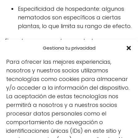
Especificidad de hospedante: algunos
nematodos son específicos a ciertas
plantas, lo que limita su rango de efecto.
Ejemplos comunes de nematodos
Gestiona tu privacidad
fitoparásitos incluyen:
Para ofrecer las mejores experiencias,
Meloidogyne spp.
: conocido como
nosotros y nuestros socios utilizamos
nematodo de las agallas, causa
tecnologías como cookies para almacenar
deformaciones en las raíces.
y/o acceder a la información del dispositivo.
Heterodera glycines
: asociado
La aceptación de estas tecnologías nos
principalmente al cultivo de soja,
permitirá a nosotros y a nuestros socios
causando pérdidas significativas.
procesar datos personales como el
comportamiento de navegación o
identificaciones únicas (IDs) en este sitio y
Preguntas relacionadas