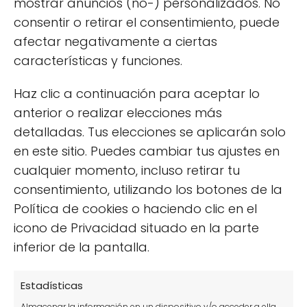
Begonia de Flor
mostrar anuncios (no-) personalizados. No
(Begonia
Cómo recuperar una
consentir o retirar el consentimiento, puede
semperflorens):
yuca con hojas
afectar negativamente a ciertas
Cuidados, Propiedades
amarillas
características y funciones.
y Cultivo
Haz clic a continuación para aceptar lo
También puedes leer:
anterior o realizar elecciones más
detalladas. Tus elecciones se aplicarán solo
en este sitio. Puedes cambiar tus ajustes en
cualquier momento, incluso retirar tu
consentimiento, utilizando los botones de la
Política de cookies o haciendo clic en el
icono de Privacidad situado en la parte
inferior de la pantalla.
Solución Definitiva: Hojas de Naranjo
Estadísticas
Enrolladas | 3 Causas y Cómo Curarlo
Almacenar la información en un dispositivo y/o acceder a ella,