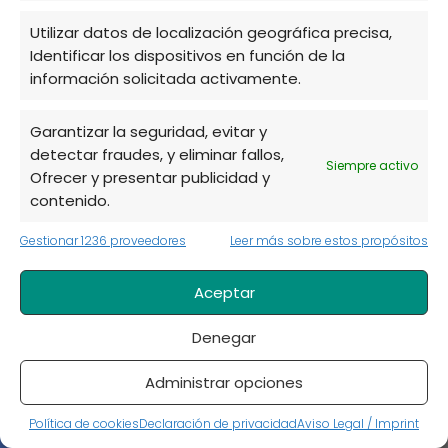
5 frutales de secano y sus cuidados
Utilizar datos de localización geográfica precisa,
Identificar los dispositivos en función de la
información solicitada activamente.
Garantizar la seguridad, evitar y
detectar fraudes, y eliminar fallos,
Siempre activo
Ofrecer y presentar publicidad y
contenido.
Gestionar 1236 proveedores
Leer más sobre estos propósitos
Serbal de los cazadores - Sorbus
aucuparia
Aceptar
Denegar
Administrar opciones
Política de cookies
Declaración de privacidad
Aviso Legal / Imprint