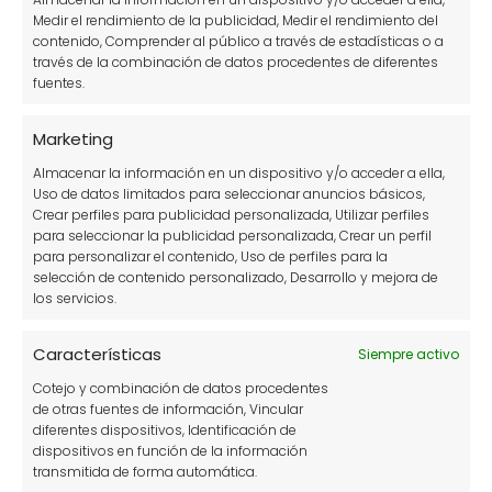
Medir el rendimiento de la publicidad, Medir el rendimiento del
contenido, Comprender al público a través de estadísticas o a
través de la combinación de datos procedentes de diferentes
fuentes.
Marketing
Almacenar la información en un dispositivo y/o acceder a ella,
Uso de datos limitados para seleccionar anuncios básicos,
Crear perfiles para publicidad personalizada, Utilizar perfiles
Distribución ideal de árboles frutales
para seleccionar la publicidad personalizada, Crear un perfil
en un terreno según el clima y el
para personalizar el contenido, Uso de perfiles para la
selección de contenido personalizado, Desarrollo y mejora de
espacio
los servicios.
Características
Siempre activo
Cotejo y combinación de datos procedentes
de otras fuentes de información, Vincular
diferentes dispositivos, Identificación de
dispositivos en función de la información
transmitida de forma automática.