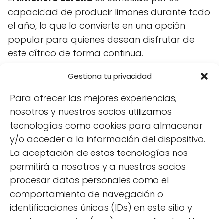
capacidad de producir limones durante todo
el año, lo que lo convierte en una opción
popular para quienes desean disfrutar de
este cítrico de forma continua.
Gestiona tu privacidad
Villamandos
Para ofrecer las mejores experiencias,
Propietario de un huerto urbano
nosotros y nuestros socios utilizamos
donde produzco mis propias
tecnologías como cookies para almacenar
fresas, pimientos, frambuesas y
y/o acceder a la información del dispositivo.
sobre todo paso ratos muy
La aceptación de estas tecnologías nos
agradables viendo crecer y
permitirá a nosotros y a nuestros socios
desarrollarse mis plantas, ¿te unes
a la fiebre de los huertos urbanos?
procesar datos personales como el
comportamiento de navegación o
identificaciones únicas (IDs) en este sitio y