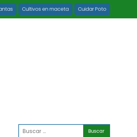
lantas
Cultivos en maceta
Cuidar Poto