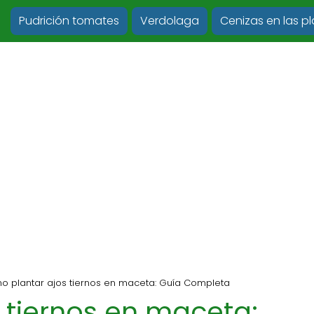
Pudrición tomates
Verdolaga
Cenizas en las p
 plantar ajos tiernos en maceta: Guía Completa
 tiernos en maceta: