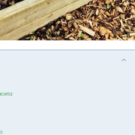
maceta
jo