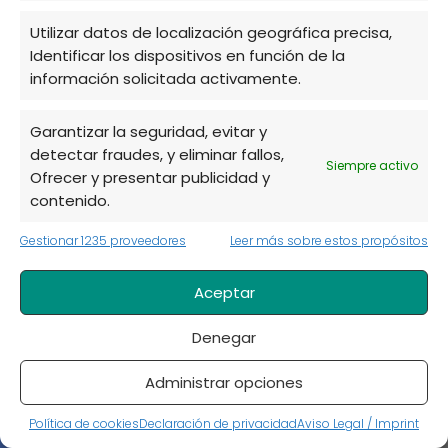
Utilizar datos de localización geográfica precisa,
Identificar los dispositivos en función de la
información solicitada activamente.
Síguenos
Garantizar la seguridad, evitar y
detectar fraudes, y eliminar fallos,
Siempre activo
Ofrecer y presentar publicidad y
contenido.
Más popular
Gestionar 1235 proveedores
Leer más sobre estos propósitos
11 beneficios de tener un huerto y disfrutar de él
Aceptar
Plantas en agua sin tierra: guía de cultivo y
cuidados
Denegar
11 cultivos hidropónicos perfectos para tu huerto
Administrar opciones
basado en la hidroponía
Política de cookies
Declaración de privacidad
Aviso Legal / Imprint
Tomate azul o tomate morado: características y