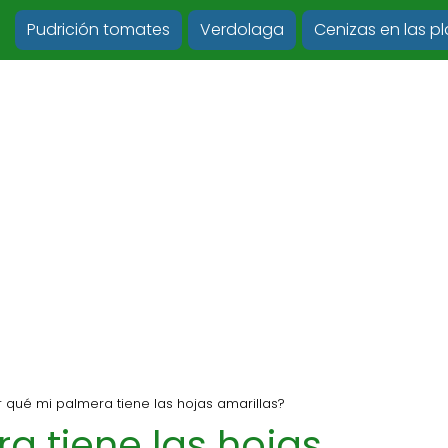
Pudrición tomates
Verdolaga
Cenizas en las p
r qué mi palmera tiene las hojas amarillas?
a tiene las hojas