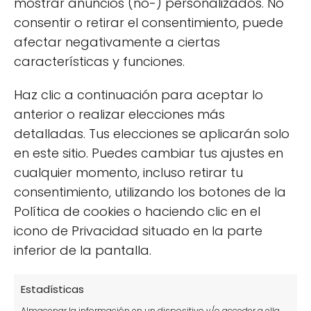
mostrar anuncios (no-) personalizados. No
Propietario de un huerto urbano
consentir o retirar el consentimiento, puede
donde produzco mis propias
fresas, pimientos, frambuesas y
afectar negativamente a ciertas
sobre todo paso ratos muy
características y funciones.
agradables viendo crecer y
desarrollarse mis plantas, ¿te unes
Haz clic a continuación para aceptar lo
a la fiebre de los huertos urbanos?
anterior o realizar elecciones más
detalladas. Tus elecciones se aplicarán solo
en este sitio. Puedes cambiar tus ajustes en
Cómo usar la fibra de
Sustratos, abonos y
cualquier momento, incluso retirar tu
coco en tu huerto
correctores para tu
consentimiento, utilizando los botones de la
urbano
huerto urbano
Política de cookies o haciendo clic en el
icono de Privacidad situado en la parte
También puedes leer:
inferior de la pantalla.
Estadísticas
Almacenar la información en un dispositivo y/o acceder a ella,