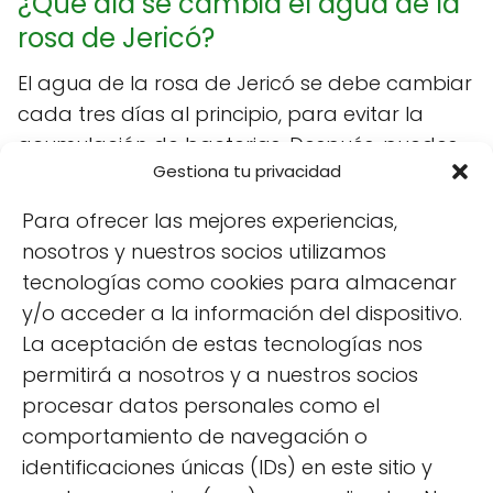
¿Qué día se cambia el agua de la
rosa de Jericó?
El agua de la rosa de Jericó se debe cambiar
cada tres días al principio, para evitar la
acumulación de bacterias. Después, puedes
Gestiona tu privacidad
cambiarla cada dos o tres semanas,
dependiendo de las condiciones ambientales
Para ofrecer las mejores experiencias,
y la necesidad de la planta.
nosotros y nuestros socios utilizamos
tecnologías como cookies para almacenar
Siempre es buena idea observar la planta; si
y/o acceder a la información del dispositivo.
notas que el agua se ensucia o que la planta
La aceptación de estas tecnologías nos
muestra signos de deshidratación, considera
permitirá a nosotros y a nuestros socios
cambiar el agua más frecuentemente.
procesar datos personales como el
comportamiento de navegación o
identificaciones únicas (IDs) en este sitio y
Villamandos