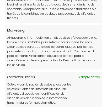
Medir el rendimiento de la publicidad, Medir el rendimiento del
contenido, Comprender al público a través de estadísticas o a
través de la combinación de datos procedentes de diferentes
fuentes.
Marketing
Guía de Vermicultura en Casa: Cómo
Almacenar la información en un dispositivo y/o acceder a ella,
Uso de datos limitados para seleccionar anuncios básicos,
Hacer y Cuidar un Vermicompostador
Crear perfiles para publicidad personalizada, Utilizar perfiles
para seleccionar la publicidad personalizada, Crear un perfil
para personalizar el contenido, Uso de perfiles para la
selección de contenido personalizado, Desarrollo y mejora de
los servicios.
Características
Siempre activo
Cotejo y combinación de datos procedentes
de otras fuentes de información, Vincular
diferentes dispositivos, Identificación de
Plantas en agua sin tierra: guía de
dispositivos en función de la información
cultivo y cuidados
transmitida de forma automática.