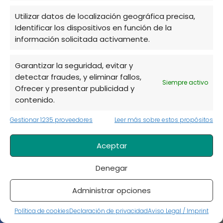
Utilizar datos de localización geográfica precisa,
Identificar los dispositivos en función de la
información solicitada activamente.
Garantizar la seguridad, evitar y
detectar fraudes, y eliminar fallos,
Siempre activo
Ofrecer y presentar publicidad y
Como reproducir el romero por
contenido.
esquejes
Gestionar 1235 proveedores
Leer más sobre estos propósitos
Aceptar
Denegar
Administrar opciones
Política de cookies
Declaración de privacidad
Aviso Legal / Imprint
Sustratos, abonos y correctores para