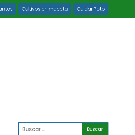
lantas
Cultivos en maceta
Cuidar Poto