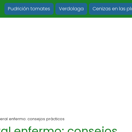
Pudrición tomates
Verdolaga
Cenizas en las p
eral enfermo: consejos prácticos
al enfermo: consejos