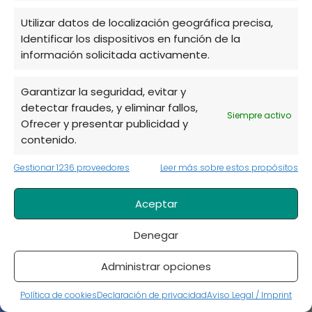
Utilizar datos de localización geográfica precisa,
Identificar los dispositivos en función de la
Cómo hacer un Mini Huerto en casa:
información solicitada activamente.
Guía paso a paso para principiantes
Garantizar la seguridad, evitar y
detectar fraudes, y eliminar fallos,
Siempre activo
Ofrecer y presentar publicidad y
contenido.
Gestionar 1236 proveedores
Leer más sobre estos propósitos
Aceptar
11 beneficios de tener un huerto y
disfrutar de él
Denegar
Administrar opciones
Política de cookies
Declaración de privacidad
Aviso Legal / Imprint