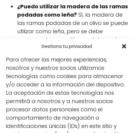
¿Puedo utilizar la madera de las ramas
podadas como leña?
Sí, la madera de
las ramas podadas de un olivo se puede
utilizar como leña, pero se debe
asegurar de que esté completamente
Gestiona tu privacidad
seca antes de usarla.
Para ofrecer las mejores experiencias,
nosotros y nuestros socios utilizamos
tecnologías como cookies para almacenar
y/o acceder a la información del dispositivo.
Villamandos
La aceptación de estas tecnologías nos
Propietario de un huerto urbano
permitirá a nosotros y a nuestros socios
donde produzco mis propias
procesar datos personales como el
fresas, pimientos, frambuesas y
sobre todo paso ratos muy
comportamiento de navegación o
agradables viendo crecer y
identificaciones únicas (IDs) en este sitio y
desarrollarse mis plantas, ¿te unes