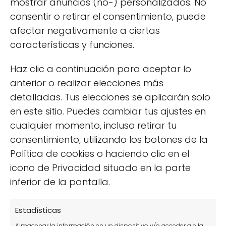
mostrar anuncios (no-) personalizados. No
a la fiebre de los huertos urbanos?
consentir o retirar el consentimiento, puede
afectar negativamente a ciertas
características y funciones.
Cómo curar un peral
Girasoles rojos; qué son
enfermo: consejos
Haz clic a continuación para aceptar lo
y dónde se cultivan
prácticos
anterior o realizar elecciones más
detalladas. Tus elecciones se aplicarán solo
También puedes leer:
en este sitio. Puedes cambiar tus ajustes en
cualquier momento, incluso retirar tu
consentimiento, utilizando los botones de la
Política de cookies o haciendo clic en el
icono de Privacidad situado en la parte
inferior de la pantalla.
Estadísticas
Almacenar la información en un dispositivo y/o acceder a ella,