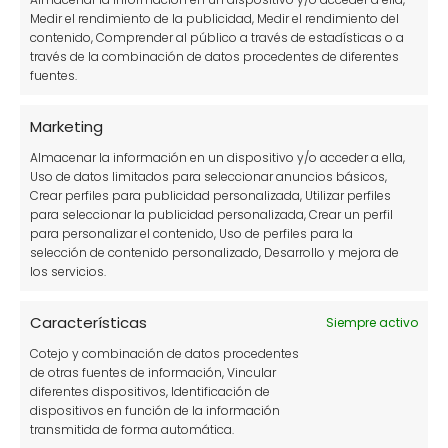
Medir el rendimiento de la publicidad, Medir el rendimiento del
Puerros Amargos: 3 Causas y el Truco
contenido, Comprender al público a través de estadísticas o a
Maestro para que salgan Dulces
través de la combinación de datos procedentes de diferentes
fuentes.
Marketing
Almacenar la información en un dispositivo y/o acceder a ella,
Uso de datos limitados para seleccionar anuncios básicos,
Crear perfiles para publicidad personalizada, Utilizar perfiles
para seleccionar la publicidad personalizada, Crear un perfil
para personalizar el contenido, Uso de perfiles para la
selección de contenido personalizado, Desarrollo y mejora de
Poda del Limonero: Cuándo y Cómo
los servicios.
hacerlo (Guía 2026)
Características
Siempre activo
Cotejo y combinación de datos procedentes
de otras fuentes de información, Vincular
diferentes dispositivos, Identificación de
dispositivos en función de la información
transmitida de forma automática.