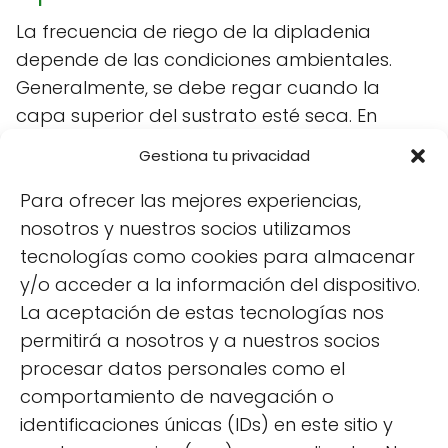
La frecuencia de riego de la dipladenia
depende de las condiciones ambientales.
Generalmente, se debe regar cuando la
capa superior del sustrato esté seca. En
climas cálidos, esto puede ser cada dos o
Gestiona tu privacidad
tres días, mientras que en climas más fríos
puede ser solo una vez por semana. Es
Para ofrecer las mejores experiencias,
fundamental evitar el encharcamiento, ya
nosotros y nuestros socios utilizamos
que esto puede provocar enfermedades en
tecnologías como cookies para almacenar
la raíz.
y/o acceder a la información del dispositivo.
La aceptación de estas tecnologías nos
permitirá a nosotros y a nuestros socios
¿Por qué se le caen las hojas a la
procesar datos personales como el
dipladenia?
comportamiento de navegación o
La caída de hojas en la dipladenia puede ser
identificaciones únicas (IDs) en este sitio y
un signo de diversos problemas. El riego