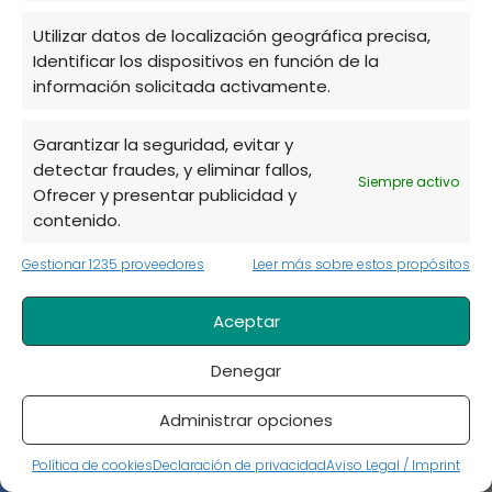
Utilizar datos de localización geográfica precisa,
Identificar los dispositivos en función de la
información solicitada activamente.
Garantizar la seguridad, evitar y
detectar fraudes, y eliminar fallos,
Siempre activo
Ofrecer y presentar publicidad y
Guía de Vermicultura en Casa: Cómo
contenido.
Hacer y Cuidar un Vermicompostador
Gestionar 1235 proveedores
Leer más sobre estos propósitos
Aceptar
Denegar
Administrar opciones
Política de cookies
Declaración de privacidad
Aviso Legal / Imprint
Plantas en agua sin tierra: guía de