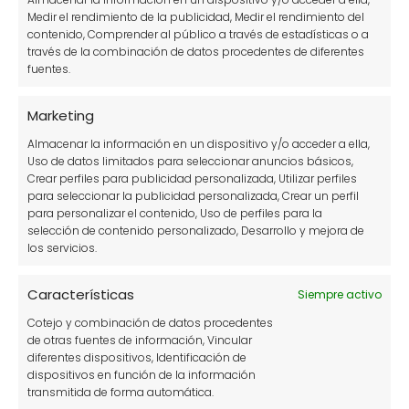
Villamandos
Medir el rendimiento de la publicidad, Medir el rendimiento del
contenido, Comprender al público a través de estadísticas o a
Propietario de un huerto urbano
través de la combinación de datos procedentes de diferentes
donde produzco mis propias
fuentes.
fresas, pimientos, frambuesas y
sobre todo paso ratos muy
Marketing
agradables viendo crecer y
Almacenar la información en un dispositivo y/o acceder a ella,
desarrollarse mis plantas, ¿te unes
Uso de datos limitados para seleccionar anuncios básicos,
a la fiebre de los huertos urbanos?
Crear perfiles para publicidad personalizada, Utilizar perfiles
para seleccionar la publicidad personalizada, Crear un perfil
para personalizar el contenido, Uso de perfiles para la
selección de contenido personalizado, Desarrollo y mejora de
los servicios.
¿Por qué mi palmera
Cómo cultivar tulipanes
tiene las hojas
en agua fácilmente
amarillas?
Características
Siempre activo
Cotejo y combinación de datos procedentes
de otras fuentes de información, Vincular
También puedes leer:
diferentes dispositivos, Identificación de
dispositivos en función de la información
transmitida de forma automática.