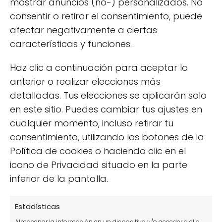
mostrar anuncios (no-) personalizados. No
excesivo o insuficiente, así como el estrés por
consentir o retirar el consentimiento, puede
cambios bruscos de temperatura, pueden
afectar negativamente a ciertas
causar este síntoma. También es posible que
características y funciones.
la planta esté reaccionando a plagas o
Haz clic a continuación para aceptar lo
enfermedades. Identificar la causa es clave
anterior o realizar elecciones más
para tomar las medidas correctivas
detalladas. Tus elecciones se aplicarán solo
necesarias.
en este sitio. Puedes cambiar tus ajustes en
La introducción de la dipladenia en tu hogar
cualquier momento, incluso retirar tu
no solo embellece el espacio, sino que
consentimiento, utilizando los botones de la
también te permite disfrutar de una planta
Política de cookies o haciendo clic en el
que, con los cuidados adecuados, puede ser
icono de Privacidad situado en la parte
una excelente compañía durante todo el
inferior de la pantalla.
año.
Estadísticas
Almacenar la información en un dispositivo y/o acceder a ella,