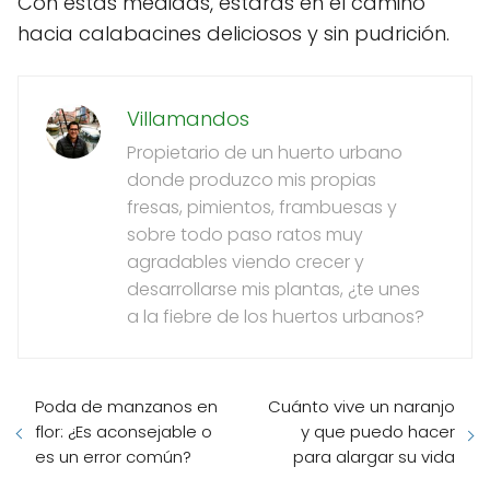
Con estas medidas, estarás en el camino
hacia calabacines deliciosos y sin pudrición.
Villamandos
Propietario de un huerto urbano
donde produzco mis propias
fresas, pimientos, frambuesas y
sobre todo paso ratos muy
agradables viendo crecer y
desarrollarse mis plantas, ¿te unes
a la fiebre de los huertos urbanos?
Poda de manzanos en
Cuánto vive un naranjo
flor: ¿Es aconsejable o
y que puedo hacer
es un error común?
para alargar su vida