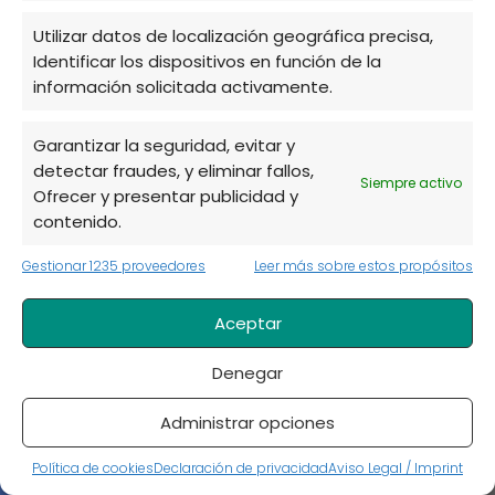
invierno
Utilizar datos de localización geográfica precisa,
Cómo Plantar Pepinos en Vertical: Guía para
Identificar los dispositivos en función de la
Cosechas Gigantes
información solicitada activamente.
Cómo hacer un Mini Huerto en casa: Guía paso a
paso para principiantes
Garantizar la seguridad, evitar y
detectar fraudes, y eliminar fallos,
Siempre activo
Categorías
Ofrecer y presentar publicidad y
contenido.
Accesorios para jardín
Gestionar 1235 proveedores
Leer más sobre estos propósitos
Árboles y arbustos
Aceptar
Consejos de jardinería.
Denegar
Construcción de estructuras
Cuidado de plantas
Administrar opciones
Cultivos en maceta
Política de cookies
Declaración de privacidad
Aviso Legal / Imprint