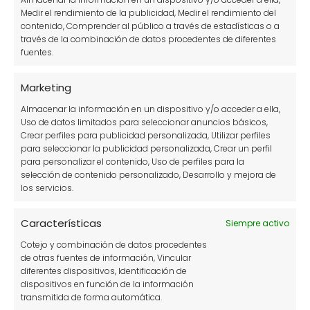
Más popular
Medir el rendimiento de la publicidad, Medir el rendimiento del
contenido, Comprender al público a través de estadísticas o a
través de la combinación de datos procedentes de diferentes
11 beneficios de tener un huerto y disfrutar de él
fuentes.
Plantas en agua sin tierra: guía de cultivo y
cuidados
Marketing
Almacenar la información en un dispositivo y/o acceder a ella,
11 cultivos hidropónicos perfectos para tu huerto
Uso de datos limitados para seleccionar anuncios básicos,
basado en la hidroponía
Crear perfiles para publicidad personalizada, Utilizar perfiles
para seleccionar la publicidad personalizada, Crear un perfil
Tomate azul o tomate morado: características y
para personalizar el contenido, Uso de perfiles para la
usos
selección de contenido personalizado, Desarrollo y mejora de
los servicios.
10 cultivos para comenzar con tu huerto urbano
Características
Cómo hacer semilleros caseros de forma sencilla
Siempre activo
Cotejo y combinación de datos procedentes
¿Por qué salen hongos en las plantas? Síntomas,
de otras fuentes de información, Vincular
prevención y tratamientos
diferentes dispositivos, Identificación de
dispositivos en función de la información
Cuidados de la Poinsettia o Flor de Pascua en
transmitida de forma automática.