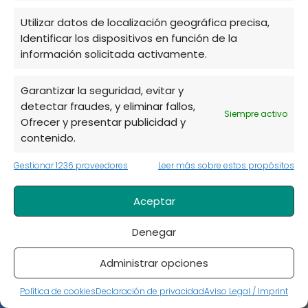
★
Utilizar datos de localización geográfica precisa,
★
Identificar los dispositivos en función de la
información solicitada activamente.
★
Garantizar la seguridad, evitar y
detectar fraudes, y eliminar fallos,
Siempre activo
Tu puntuación:
Útil
Ofrecer y presentar publicidad y
contenido.
Gestionar 1236 proveedores
Leer más sobre estos propósitos
Aceptar
Denegar
Administrar opciones
Política de cookies
Declaración de privacidad
Aviso Legal / Imprint