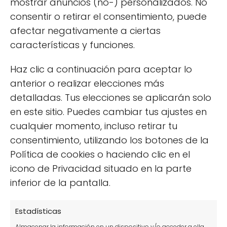
mostrar anuncios (no-) personalizados. No
consentir o retirar el consentimiento, puede
Uso de leche en las plantas: beneficios
afectar negativamente a ciertas
e inconvenientes
características y funciones.
Haz clic a continuación para aceptar lo
anterior o realizar elecciones más
detalladas. Tus elecciones se aplicarán solo
en este sitio. Puedes cambiar tus ajustes en
cualquier momento, incluso retirar tu
consentimiento, utilizando los botones de la
Cómo detectar el mildiu en tus
Política de cookies o haciendo clic en el
plantas y controlarlo eficazmente
icono de Privacidad situado en la parte
inferior de la pantalla.
Estadísticas
Deja una respuesta
Almacenar la información en un dispositivo y/o acceder a ella,