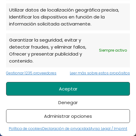
Utilizar datos de localización geográfica precisa,
Más popular
Identificar los dispositivos en función de la
información solicitada activamente.
11 beneficios de tener un huerto y disfrutar de él
Plantas en agua sin tierra: guía de cultivo y
Garantizar la seguridad, evitar y
cuidados
detectar fraudes, y eliminar fallos,
Siempre activo
Ofrecer y presentar publicidad y
11 cultivos hidropónicos perfectos para tu huerto
contenido.
basado en la hidroponía
Gestionar 1235 proveedores
Leer más sobre estos propósitos
Tomate azul o tomate morado: características y
usos
Aceptar
10 cultivos para comenzar con tu huerto urbano
Denegar
Cómo hacer semilleros caseros de forma sencilla
Administrar opciones
¿Por qué salen hongos en las plantas? Síntomas,
prevención y tratamientos
Política de cookies
Declaración de privacidad
Aviso Legal / Imprint