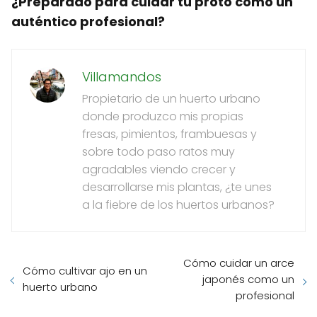
¿Preparado para cuidar tu proto como un
auténtico profesional?
Villamandos
Propietario de un huerto urbano
donde produzco mis propias
fresas, pimientos, frambuesas y
sobre todo paso ratos muy
agradables viendo crecer y
desarrollarse mis plantas, ¿te unes
a la fiebre de los huertos urbanos?
Cómo cuidar un arce
Cómo cultivar ajo en un
japonés como un
huerto urbano
profesional