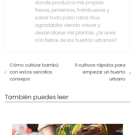
donde produzco mis propias
fresas, pimientos, frambuesas y
sobre todo paso ratos muy
agradables viendo crecer y
desarrollarse mis plantas, ¿te unes
a la fiebre de los huertos urbanos?
Cómo cultivar bambú
11 cultivos rápidos para
con estos sencillos
empezar un huerto
consejos
urbano
También puedes leer: