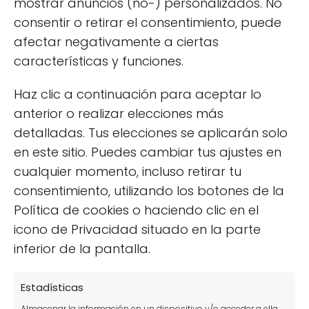
mostrar anuncios (no-) personalizados. No
consentir o retirar el consentimiento, puede
afectar negativamente a ciertas
características y funciones.
Haz clic a continuación para aceptar lo
anterior o realizar elecciones más
Monstera adansonii: guía completa
detalladas. Tus elecciones se aplicarán solo
de cuidados
en este sitio. Puedes cambiar tus ajustes en
cualquier momento, incluso retirar tu
consentimiento, utilizando los botones de la
Política de cookies o haciendo clic en el
icono de Privacidad situado en la parte
inferior de la pantalla.
Araguaney: características y
Estadísticas
cuidados esenciales
Almacenar la información en un dispositivo y/o acceder a ella,