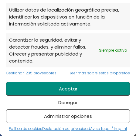
Planta de Sedum: tipos y cuidados
esenciales
Utilizar datos de localización geográfica precisa,
Identificar los dispositivos en función de la
información solicitada activamente.
Garantizar la seguridad, evitar y
Deja una respuesta
detectar fraudes, y eliminar fallos,
Siempre activo
Ofrecer y presentar publicidad y
contenido.
Gestionar 1235 proveedores
Leer más sobre estos propósitos
Aceptar
Denegar
Administrar opciones
Política de cookies
Declaración de privacidad
Aviso Legal / Imprint