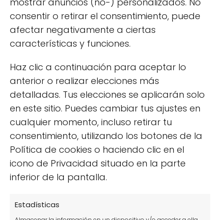
mostrar anuncios (no-) personalizados. No
desarrollarse mis plantas, ¿te unes
consentir o retirar el consentimiento, puede
a la fiebre de los huertos urbanos?
afectar negativamente a ciertas
características y funciones.
Terrario plantas: guía
Haz clic a continuación para aceptar lo
¿Qué es la planta
completa para
Artemisa?
anterior o realizar elecciones más
principiantes
detalladas. Tus elecciones se aplicarán solo
en este sitio. Puedes cambiar tus ajustes en
También puedes leer:
cualquier momento, incluso retirar tu
consentimiento, utilizando los botones de la
Política de cookies o haciendo clic en el
icono de Privacidad situado en la parte
inferior de la pantalla.
Estadísticas
Almacenar la información en un dispositivo y/o acceder a ella,