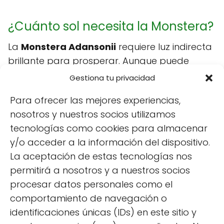
¿Cuánto sol necesita la Monstera?
La
Monstera Adansonii
requiere luz indirecta
brillante para prosperar. Aunque puede
sobrevivir en condiciones de poca luz, su
Gestiona tu privacidad
crecimiento y salud se verán comprometidos.
Para ofrecer las mejores experiencias,
Evita la exposición directa al sol para prevenir
nosotros y nuestros socios utilizamos
quemaduras en las hojas.
tecnologías como cookies para almacenar
y/o acceder a la información del dispositivo.
Villamandos
La aceptación de estas tecnologías nos
permitirá a nosotros y a nuestros socios
Propietario de un huerto urbano
donde produzco mis propias
procesar datos personales como el
fresas, pimientos, frambuesas y
comportamiento de navegación o
sobre todo paso ratos muy
identificaciones únicas (IDs) en este sitio y
agradables viendo crecer y