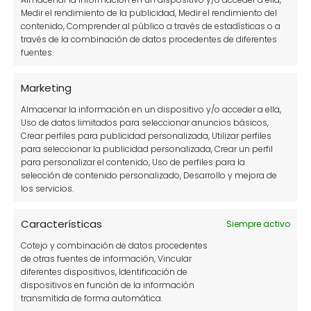
Medir el rendimiento de la publicidad, Medir el rendimiento del
contenido, Comprender al público a través de estadísticas o a
Cómo Cuidar un Poto para que esté
través de la combinación de datos procedentes de diferentes
Frondoso y Sano: Guía Completa
fuentes.
Marketing
Almacenar la información en un dispositivo y/o acceder a ella,
Uso de datos limitados para seleccionar anuncios básicos,
Crear perfiles para publicidad personalizada, Utilizar perfiles
para seleccionar la publicidad personalizada, Crear un perfil
para personalizar el contenido, Uso de perfiles para la
selección de contenido personalizado, Desarrollo y mejora de
los servicios.
Compra de plantas: plantones, pros y
contras
Características
Siempre activo
Cotejo y combinación de datos procedentes
de otras fuentes de información, Vincular
diferentes dispositivos, Identificación de
dispositivos en función de la información
transmitida de forma automática.