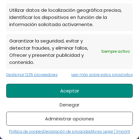
Utilizar datos de localización geográfica precisa,
Identificar los dispositivos en función de la
información solicitada activamente.
Araguaney: características y
cuidados esenciales
Garantizar la seguridad, evitar y
detectar fraudes, y eliminar fallos,
Siempre activo
Ofrecer y presentar publicidad y
contenido.
Gestionar 1235 proveedores
Leer más sobre estos propósitos
Aceptar
Adelfa planta ornamental de jardín
Denegar
(nerium oleander)
Administrar opciones
Política de cookies
Declaración de privacidad
Aviso Legal / Imprint