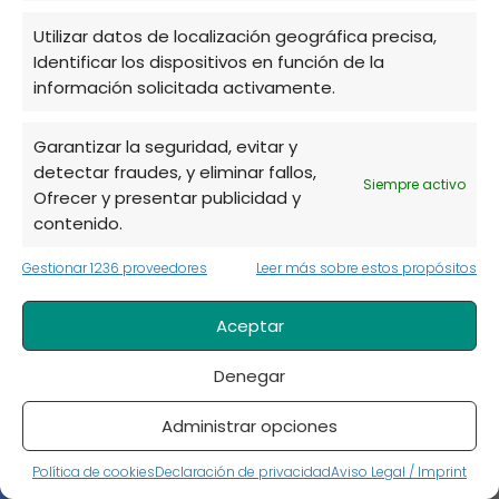
asegurando muchas plantas nuevas cada
Utilizar datos de localización geográfica precisa,
año
. Tiene hojas similares a las de la ortiga,
Identificar los dispositivos en función de la
pero con un agradable aroma a limón y rica
información solicitada activamente.
en aceites esenciales e ingredientes activos
útiles en el tratamiento de muchas dolencias.
Garantizar la seguridad, evitar y
detectar fraudes, y eliminar fallos,
Es una planta con propiedades
Siempre activo
Ofrecer y presentar publicidad y
antiespasmódicas, antiinflamatorias,
contenido.
carminativas, digestivas y antineurálgicas.
Gestionar 1236 proveedores
Leer más sobre estos propósitos
El consumo de toronjil, también sirve para
calmar estados de ansiedad, estrés,
Aceptar
nerviosismo, insomnio, dolores de cabeza,
Denegar
náuseas, flatulencias, calambres
abdominales y colitis
. La infusión de hojas
Administrar opciones
frescas de bálsamo de limón, rica en ácidos
Política de cookies
Declaración de privacidad
Aviso Legal / Imprint
polifenólicos y polisacáridos, tiene una