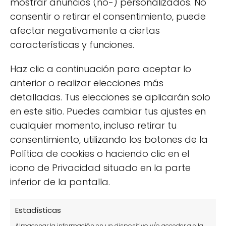
mostrar anuncios (no-) personalizados. No
Es una
planta ornamental cultivada en
consentir o retirar el consentimiento, puede
muchos países por su esencia floral
,
afectar negativamente a ciertas
también utilizada en casa para perfumar el
características y funciones.
lino, como antiséptico e insecticida. También
Haz clic a continuación para aceptar lo
se cultiva en macetas en balcones y terrazas
anterior o realizar elecciones más
que se perfuman agradablemente durante
detalladas. Tus elecciones se aplicarán solo
el período de floración. Es además una de las
en este sitio. Puedes cambiar tus ajustes en
plantas medicinales más populares y que
cualquier momento, incluso retirar tu
muchas personas cultivan en su ventana,
consentimiento, utilizando los botones de la
terraza o huerto urbano.
Política de cookies o haciendo clic en el
La recolección de las espigas o
icono de Privacidad situado en la parte
inflorescencias debe realizarse entre junio y
inferior de la pantalla.
julio y preferiblemente en las primeras horas
del día. Reunidos en manojos atados con hilo,
Estadísticas
se deben secar colgados boca abajo en un
Almacenar la información en un dispositivo y/o acceder a ella,