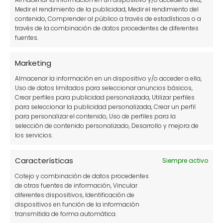
lugar sombreado y muy ventilado para
Medir el rendimiento de la publicidad, Medir el rendimiento del
contenido, Comprender al público a través de estadísticas o a
conservar todas sus propiedades.
través de la combinación de datos procedentes de diferentes
fuentes.
Toronjil
Marketing
Almacenar la información en un dispositivo y/o acceder a ella,
Uso de datos limitados para seleccionar anuncios básicos,
Crear perfiles para publicidad personalizada, Utilizar perfiles
para seleccionar la publicidad personalizada, Crear un perfil
para personalizar el contenido, Uso de perfiles para la
selección de contenido personalizado, Desarrollo y mejora de
los servicios.
Características
Siempre activo
Cotejo y combinación de datos procedentes
de otras fuentes de información, Vincular
El toronjil o Melissa officinalis, es una planta
diferentes dispositivos, Identificación de
herbácea perenne de la familia Labiatae, que
dispositivos en función de la información
transmitida de forma automática.
tiene una
alta capacidad de auto-siembra