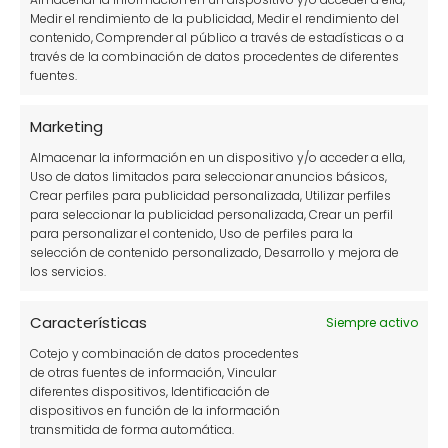
Consejos de jardinería.
Medir el rendimiento de la publicidad, Medir el rendimiento del
contenido, Comprender al público a través de estadísticas o a
Construcción de estructuras
través de la combinación de datos procedentes de diferentes
fuentes.
Cuidado de plantas
Cultivos en maceta
Marketing
Cultivos en vertical
Almacenar la información en un dispositivo y/o acceder a ella,
Uso de datos limitados para seleccionar anuncios básicos,
Decoración de jardines
Crear perfiles para publicidad personalizada, Utilizar perfiles
para seleccionar la publicidad personalizada, Crear un perfil
Flores
para personalizar el contenido, Uso de perfiles para la
selección de contenido personalizado, Desarrollo y mejora de
Herramientas y estructuras del huerto
los servicios.
Huerto
Características
Siempre activo
Información sobre plantas
Cotejo y combinación de datos procedentes
Insectos y animales en el huerto
de otras fuentes de información, Vincular
diferentes dispositivos, Identificación de
Jardinería
dispositivos en función de la información
transmitida de forma automática.
Mascotas y animales domésticos