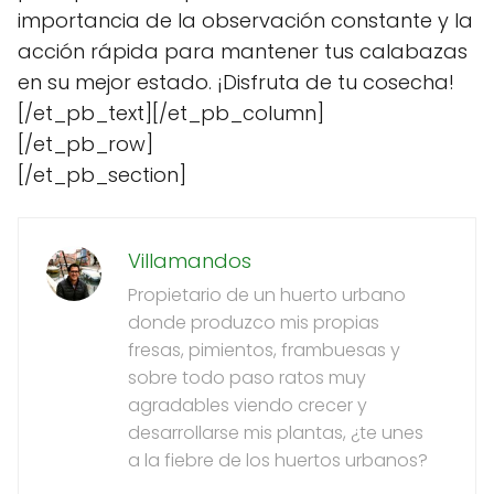
importancia de la observación constante y la
acción rápida para mantener tus calabazas
en su mejor estado. ¡Disfruta de tu cosecha!
[/et_pb_text][/et_pb_column]
[/et_pb_row]
[/et_pb_section]
Villamandos
Propietario de un huerto urbano
donde produzco mis propias
fresas, pimientos, frambuesas y
sobre todo paso ratos muy
agradables viendo crecer y
desarrollarse mis plantas, ¿te unes
a la fiebre de los huertos urbanos?