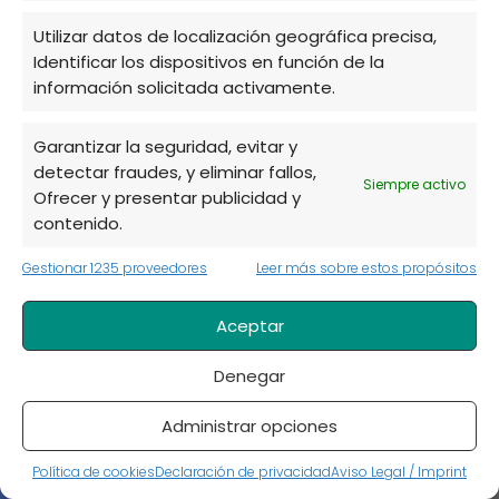
Utilizar datos de localización geográfica precisa,
Paisajismo
Identificar los dispositivos en función de la
Plagas
información solicitada activamente.
Plagas y enfermedades
Garantizar la seguridad, evitar y
Plantas
detectar fraudes, y eliminar fallos,
Siempre activo
Ofrecer y presentar publicidad y
Remedios caseros
contenido.
Semillas
Gestionar 1235 proveedores
Leer más sobre estos propósitos
Técnicas de cultivo
Aceptar
Uncategorized
Denegar
Administrar opciones
Política de cookies
Declaración de privacidad
Aviso Legal / Imprint
El rincón del huerto urbano
Huerto
Cómo evitar que se