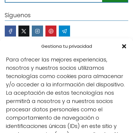
Síguenos
Gestiona tu privacidad
Más popular
Para ofrecer las mejores experiencias,
11 beneficios de tener un huerto y disfrutar de él
nosotros y nuestros socios utilizamos
Plantas en agua sin tierra: guía de cultivo y
tecnologías como cookies para almacenar
cuidados
y/o acceder a la información del dispositivo.
La aceptación de estas tecnologías nos
11 cultivos hidropónicos perfectos para tu huerto
basado en la hidroponía
permitirá a nosotros y a nuestros socios
procesar datos personales como el
10 cultivos para comenzar con tu huerto urbano
comportamiento de navegación o
Cómo hacer semilleros caseros de forma sencilla
identificaciones únicas (IDs) en este sitio y