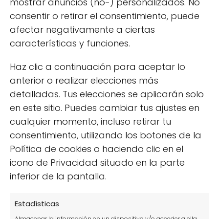
mostrar anuncios (no-) personalizados. No
¿Por qué salen hongos en las plantas? Síntomas,
consentir o retirar el consentimiento, puede
prevención y tratamientos
afectar negativamente a ciertas
Cómo cultivar un olivo en maceta y no morir en el
características y funciones.
intento
Cómo Plantar Pepinos en Vertical: Guía para
Haz clic a continuación para aceptar lo
Cosechas Gigantes
anterior o realizar elecciones más
Tomate azul o tomate morado: características y
detalladas. Tus elecciones se aplicarán solo
usos
en este sitio. Puedes cambiar tus ajustes en
cualquier momento, incluso retirar tu
Herbicida casero, natural y ecológico para acabar
con las malas hierbas
consentimiento, utilizando los botones de la
Política de cookies o haciendo clic en el
Categorías
icono de Privacidad situado en la parte
inferior de la pantalla.
Accesorios para jardín
Árboles y arbustos
Estadísticas
Almacenar la información en un dispositivo y/o acceder a ella,