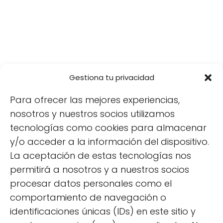
Gestiona tu privacidad
Para ofrecer las mejores experiencias,
nosotros y nuestros socios utilizamos
Síguenos
tecnologías como cookies para almacenar
y/o acceder a la información del dispositivo.
La aceptación de estas tecnologías nos
permitirá a nosotros y a nuestros socios
Más popular
procesar datos personales como el
11 beneficios de tener un huerto y disfrutar de él
comportamiento de navegación o
identificaciones únicas (IDs) en este sitio y
Plantas en agua sin tierra: guía de cultivo y