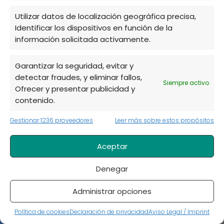
Huerto
Utilizar datos de localización geográfica precisa,
Identificar los dispositivos en función de la
Información sobre plantas
información solicitada activamente.
Insectos y animales en el huerto
Garantizar la seguridad, evitar y
Jardinería
detectar fraudes, y eliminar fallos,
Siempre activo
Ofrecer y presentar publicidad y
Mascotas y animales domésticos
contenido.
Paisajismo
Gestionar 1236 proveedores
Leer más sobre estos propósitos
Plagas
Plagas y enfermedades
Aceptar
Plantas
Denegar
Remedios caseros
Administrar opciones
Semillas
Política de cookies
Declaración de privacidad
Aviso Legal / Imprint
Técnicas de cultivo