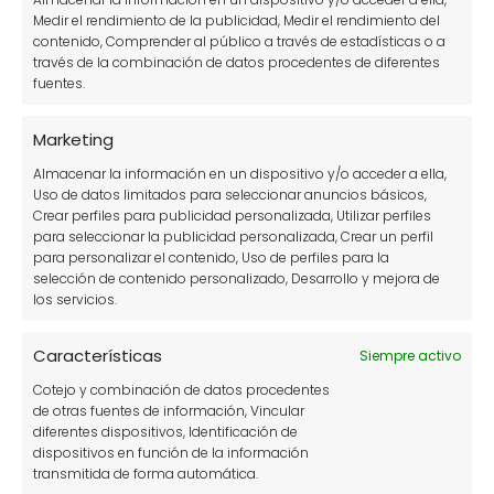
con las malas hierbas
Medir el rendimiento de la publicidad, Medir el rendimiento del
contenido, Comprender al público a través de estadísticas o a
Categorías
través de la combinación de datos procedentes de diferentes
fuentes.
Accesorios para jardín
Marketing
Árboles y arbustos
Almacenar la información en un dispositivo y/o acceder a ella,
Uso de datos limitados para seleccionar anuncios básicos,
Consejos de jardinería.
Crear perfiles para publicidad personalizada, Utilizar perfiles
para seleccionar la publicidad personalizada, Crear un perfil
Construcción de estructuras
para personalizar el contenido, Uso de perfiles para la
selección de contenido personalizado, Desarrollo y mejora de
Cuidado de plantas
los servicios.
Cultivos en maceta
Características
Siempre activo
Cultivos en vertical
Cotejo y combinación de datos procedentes
Decoración de jardines
de otras fuentes de información, Vincular
diferentes dispositivos, Identificación de
Flores
dispositivos en función de la información
transmitida de forma automática.
Herramientas y estructuras del huerto