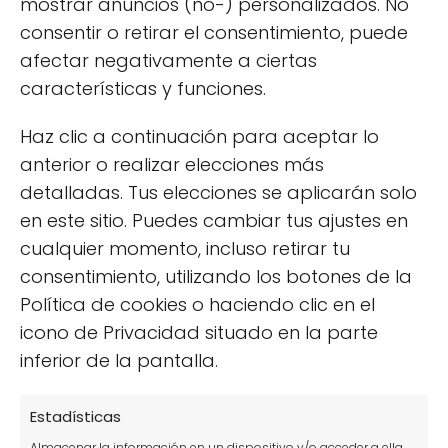
mostrar anuncios (no-) personalizados. No
cuidados
consentir o retirar el consentimiento, puede
11 cultivos hidropónicos perfectos para tu huerto
afectar negativamente a ciertas
basado en la hidroponía
características y funciones.
10 cultivos para comenzar con tu huerto urbano
Haz clic a continuación para aceptar lo
Cómo hacer semilleros caseros de forma sencilla
anterior o realizar elecciones más
¿Por qué salen hongos en las plantas? Síntomas,
detalladas. Tus elecciones se aplicarán solo
prevención y tratamientos
en este sitio. Puedes cambiar tus ajustes en
cualquier momento, incluso retirar tu
Cómo cultivar un olivo en maceta y no morir en el
intento
consentimiento, utilizando los botones de la
Política de cookies o haciendo clic en el
Cómo Plantar Pepinos en Vertical: Guía para
icono de Privacidad situado en la parte
Cosechas Gigantes
inferior de la pantalla.
Tomate azul o tomate morado: características y
usos
Estadísticas
Herbicida casero, natural y ecológico para acabar
Almacenar la información en un dispositivo y/o acceder a ella,