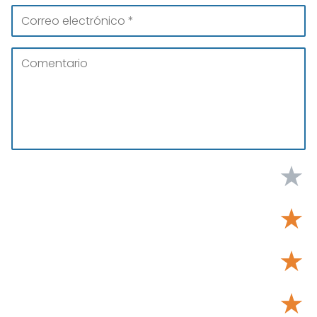
★
★
★
★