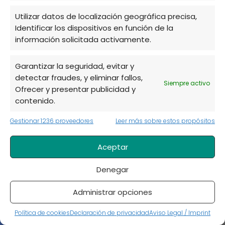
Cultivos en maceta
Utilizar datos de localización geográfica precisa,
Cultivos en vertical
Identificar los dispositivos en función de la
Decoración de jardines
información solicitada activamente.
Flores
Garantizar la seguridad, evitar y
Herramientas y estructuras del huerto
detectar fraudes, y eliminar fallos,
Siempre activo
Ofrecer y presentar publicidad y
Huerto
contenido.
Información sobre plantas
Gestionar 1236 proveedores
Leer más sobre estos propósitos
Insectos y animales en el huerto
Aceptar
Jardinería
Mascotas y animales domésticos
Denegar
Paisajismo
Administrar opciones
Plagas
Política de cookies
Declaración de privacidad
Aviso Legal / Imprint
Plagas y enfermedades