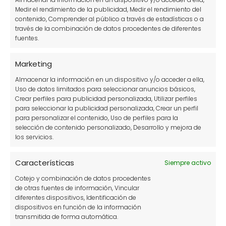
Medir el rendimiento de la publicidad, Medir el rendimiento del
11 plantas perfectas para decorar jardines
contenido, Comprender al público a través de estadísticas o a
través de la combinación de datos procedentes de diferentes
Tomate azul o tomate morado: características y
fuentes.
usos
Marketing
Herbicida casero, natural y ecológico para acabar
Almacenar la información en un dispositivo y/o acceder a ella,
con las malas hierbas
Uso de datos limitados para seleccionar anuncios básicos,
Crear perfiles para publicidad personalizada, Utilizar perfiles
Categorías
para seleccionar la publicidad personalizada, Crear un perfil
para personalizar el contenido, Uso de perfiles para la
selección de contenido personalizado, Desarrollo y mejora de
Accesorios para jardín
los servicios.
Árboles y arbustos
Características
Siempre activo
Consejos de jardinería.
Cotejo y combinación de datos procedentes
de otras fuentes de información, Vincular
Construcción de estructuras
diferentes dispositivos, Identificación de
dispositivos en función de la información
Cuidado de plantas
transmitida de forma automática.