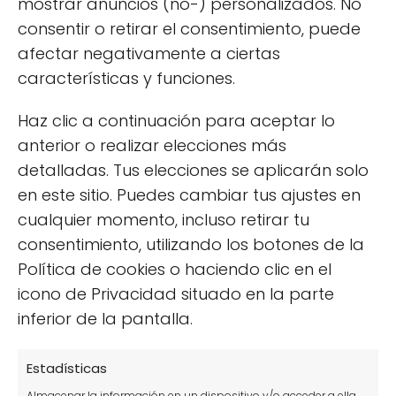
mostrar anuncios (no-) personalizados. No
consentir o retirar el consentimiento, puede
Más popular
afectar negativamente a ciertas
características y funciones.
11 beneficios de tener un huerto y disfrutar de él
Haz clic a continuación para aceptar lo
Plantas en agua sin tierra: guía de cultivo y
anterior o realizar elecciones más
cuidados
detalladas. Tus elecciones se aplicarán solo
11 cultivos hidropónicos perfectos para tu huerto
en este sitio. Puedes cambiar tus ajustes en
basado en la hidroponía
cualquier momento, incluso retirar tu
10 cultivos para comenzar con tu huerto urbano
consentimiento, utilizando los botones de la
Política de cookies o haciendo clic en el
¿Por qué salen hongos en las plantas? Síntomas,
prevención y tratamientos
icono de Privacidad situado en la parte
inferior de la pantalla.
Cómo cultivar un olivo en maceta y no morir en el
intento
Estadísticas
Cómo Plantar Pepinos en Vertical: Guía para
Cosechas Gigantes
Almacenar la información en un dispositivo y/o acceder a ella,