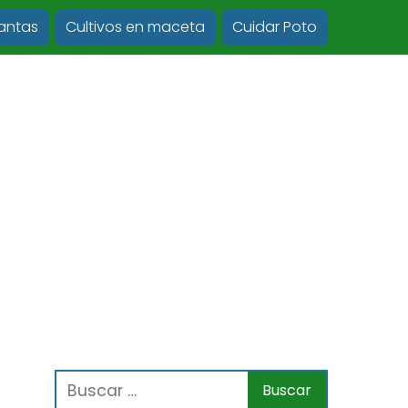
lantas
Cultivos en maceta
Cuidar Poto