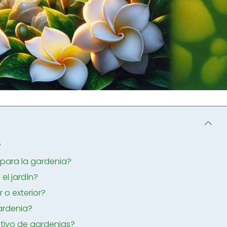
?
 para la gardenia?
el jardín?
r o exterior?
gardenia?
ltivo de gardenias?