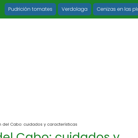
Pudrición tomates
Verdolaga
Cenizas en las p
 del Cabo: cuidados y características
del Cabo: cuidados y