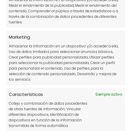
urbano
Medir el rendimiento de la publicidad, Medir el rendimiento del
contenido, Comprender al público a través de estadísticas o a
través de la combinación de datos procedentes de diferentes
fuentes.
Marketing
Almacenar la información en un dispositivo y/o acceder a ella,
Uso de datos limitados para seleccionar anuncios básicos,
Crear perfiles para publicidad personalizada, Utilizar perfiles
para seleccionar la publicidad personalizada, Crear un perfil
10 cultivos para comenzar con tu
para personalizar el contenido, Uso de perfiles para la
selección de contenido personalizado, Desarrollo y mejora de
huerto urbano
los servicios.
Características
Siempre activo
Cotejo y combinación de datos procedentes
de otras fuentes de información, Vincular
Deja una respuesta
diferentes dispositivos, Identificación de
dispositivos en función de la información
transmitida de forma automática.