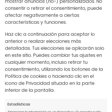
mostrar anuncios (no-) personalizados. No
consentir o retirar el consentimiento, puede
afectar negativamente a ciertas
características y funciones.
Haz clic a continuación para aceptar lo
anterior o realizar elecciones más
detalladas. Tus elecciones se aplicarán solo
Cómo colgar macetas en cualquier
en este sitio. Puedes cambiar tus ajustes en
lugar de forma sencilla
cualquier momento, incluso retirar tu
consentimiento, utilizando los botones de la
Política de cookies o haciendo clic en el
icono de Privacidad situado en la parte
inferior de la pantalla.
Estadísticas
Frutas del bosque para tu huerto
Almacenar la información en un dispositivo y/o acceder a ella,