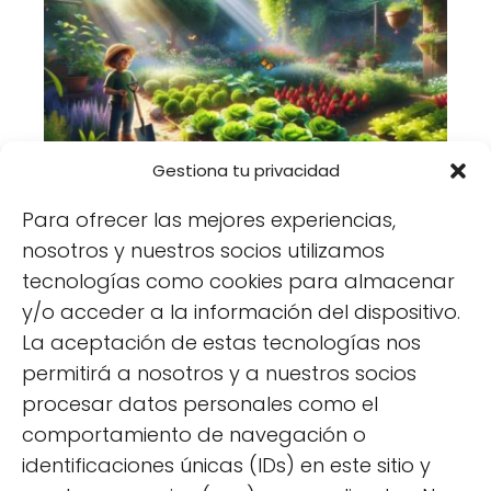
Gestiona tu privacidad
¿Qué cultivar en un huerto en
semisombra?
Para ofrecer las mejores experiencias,
nosotros y nuestros socios utilizamos
tecnologías como cookies para almacenar
y/o acceder a la información del dispositivo.
La aceptación de estas tecnologías nos
permitirá a nosotros y a nuestros socios
procesar datos personales como el
comportamiento de navegación o
Cómo usar la fibra de coco en tu
identificaciones únicas (IDs) en este sitio y
huerto urbano